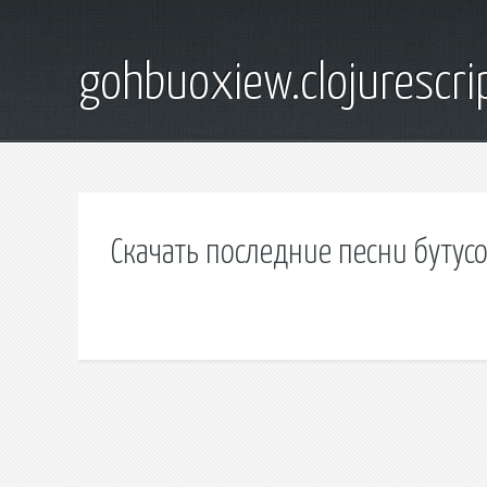
gohbuoxiew.clojurescr
Скачать последние песни бутус