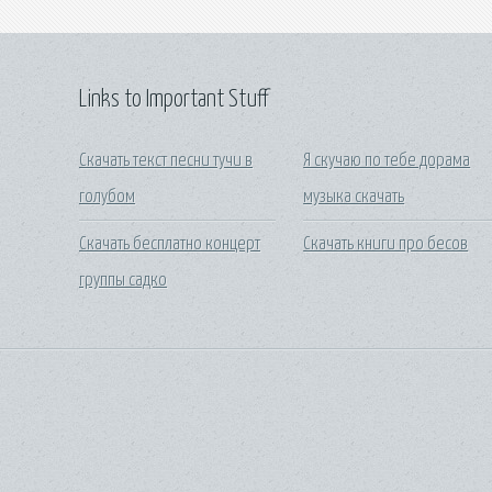
Links to Important Stuff
Скачать текст песни тучи в
Я скучаю по тебе дорама
голубом
музыка скачать
Скачать бесплатно концерт
Скачать книги про бесов
группы садко