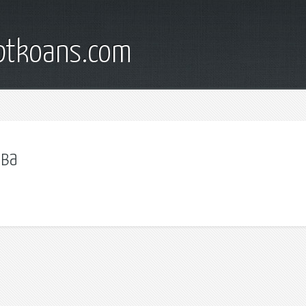
iptkoans.com
ова