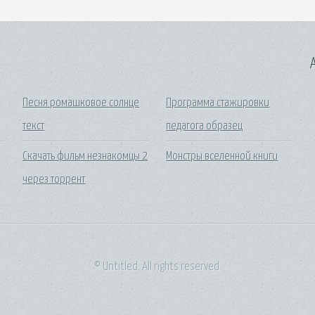
A
Песня ромашковое солнце
Программа стажировки
текст
педагога образец
Скачать фильм незнакомцы 2
Монстры вселенной книги
через торрент
© Untitled. All rights reserved.