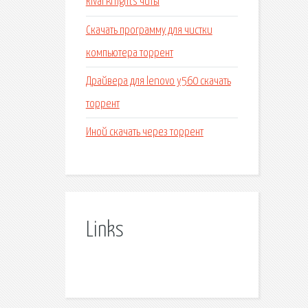
Rival knights читы
Скачать программу для чистки
компьютера торрент
Драйвера для lenovo y560 скачать
торрент
Иной скачать через торрент
Links