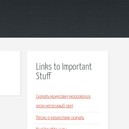
Links to Important
Stuff
Скачать минусовку московских
окон негасимый свет
Песни о казахстане скачать