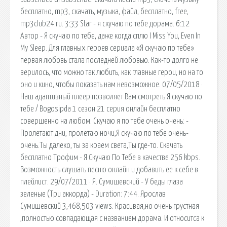
бесплатно, mp3, скачать, музыка, файл, бесплатно, free,
mp3club24.ru. 3:33 Star - я скучаю по тебе дорама. 6:12
Автор - Я скучаю по тебе, даже когда сплю I Miss You, Even In
My Sleep. Для главных героев сериала «Я скучаю по тебе»
первая любовь стала последней любовью. Как-то долго не
верилось, что можно так любить, как главные герои, но на то
оно и кино, чтобы показать нам невозможное. 07/05/2018 ·
Наш адаптивный плеер позволяет Вам смотреть Я скучаю по
тебе / Bogosipda 1 сезон 21 серия онлайн бесплатно
совершенно на любом. Скучаю я по тебе очень очень: -
Пролетают дни, пролетаю ночи,Я скучаю по тебе очень-
очень.Ты далеко, ты за краем света,Ты где-то. Скачать
бесплатно Трофим - Я Скучаю По Тебе в качестве 256 kbps.
Возможность слушать песню онлайн и добавить ее к себе в
плейлист. 29/07/2011 · Я. Сумишевский - У беды глаза
зеленые (Три аккорда) - Duration: 7:44. Ярослав
Сумишевский 3,468,503 views. Красивая,но очень грустная
,полностью совпадающая с названием дорама. И относитса к