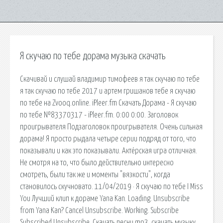
Я скучаю по тебе дорама музыка скачать
Скачивай и слушай владимир тимофеев я так скучаю по тебе
я так скучаю по тебе 2017 и артем гришанов тебе я скучаю
по тебе на Zvooq.online. iPleer.fm Скачать Дорама - Я скучаю
по тебе №83370317 - iPleer.fm. 0:00 0:00. Заголовок
проигрывателя Подзаголовок проигрывателя. Очень сильная
дорама! Я просто рыдала четыре серии подряд от того, что
показывали и как это показывали. Актёрская игра отличная.
Не смотря на то, что было действительно интересно
смотреть, были так же и моменты "вязкости", когда
становилось скучновато. 11/04/2019 · Я скучаю по тебе I Miss
You Лучший клип к дораме Yana Kan. Loading. Unsubscribe
from Yana Kan? Cancel Unsubscribe. Working. Subscribe
Subscribed Unsubscribe. Скачать песни mp3, скачать музыку