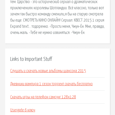
тем. Царство - это исторический сериал о драматических
приключениях королевы Шотландии. Всё классно, только вот
зачем так быстро команду сменили,я бы на старую смотрела
бы еще. СМОТРЕТЬ КИНО ОНЛАЙН! Сериал: КВЕСТ 2015 1 серия
Expand text… тодоренко. -Прости меня, Чжун-Ён. Мне, правда,
очень жаль. -Тебе не нужно извиняться. -Чжун-Ён.
Links to Important Stuff
Слушать и скачать новые альбомы шансона 2015
Дневники вампира 1 сезон торрент скачать бесплатно
Скачать игры на телефон самсунг 128х128
Usergate 6 ключ