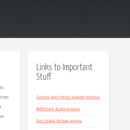
Links to Important
Stuff
те,
ество
Скачать текст песни зимняя песенка
а
Nightmare alumina минус
на
Бал сатаны фильм скачать