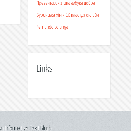
Презентация этика азбука добра
Буринська хімія 10 клас гдз онлайн
Fernando colunga
Links
n Informative Text Blurb