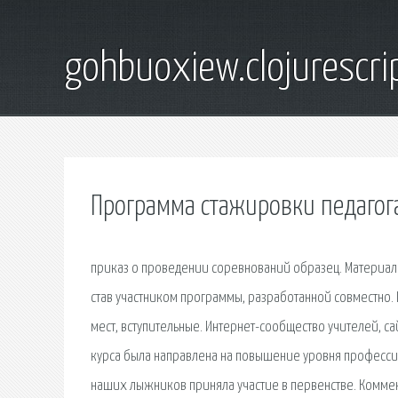
gohbuoxiew.clojurescr
Программа стажировки педагог
приказ о проведении соревнований образец. Материал п
став участником программы, разработанной совместно
мест, вступительные. Интернет-сообщество учителей, с
курса была направлена на повышение уровня професси
наших лыжников приняла участие в первенстве. Коммен