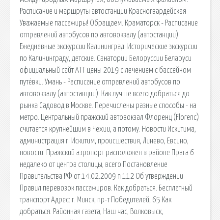
Расписание и маршруты автостанции Красногвардейская
Уважаемые пассажиры! Обращаем. Краматорск - Расписание
отправлений автобусов по автовокзалу (автостанции).
Ежедневные экскурсии Калининград. Исторические экскурсии
по Калининграду, детские. Санатории Белоруссии Беларуси
официальный сайт АТТ цены 2019 с лечением с бассейном
путёвки. Умань - Расписание отправлений автобусов по
автовокзалу (автостанции). Как лучше всего добраться до
рынка Садовод в Москве. Перечислены разные способы - на
метро. Центральный пражский автовокзал Флоренц (Florenc)
считается крупнейшим в Чехии, а потому. Новости Искитима,
администрация г. Искитим, происшествия, Линево, Евсино,
новости. Пражский аэропорт расположен в районе Прага 6
недалеко от центра столицы, всего Постановление
Правительства РФ от 14.02.2009 n 112 Об утверждении
Правил перевозок пассажиров. Как добраться. Бесплатный
транспорт Адрес: г. Минск, пр-т Победителей, 65 Как
добраться. Районная газета, Наш час, Волковыск,