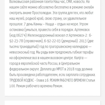
Волковысская районная газета Наш час, СМИ, новости. На
нашем сайте можно абсолютно бесплатно в режиме онлайн
смотреть аниме Простолюдин. Эта группа для тех, кто любит
наш музей, родной край, свою страну, их удивительное
прошлое. 7 день Канны – Ницца – отдых на море. Утром
остановка (умыться, привести себя в порядок. Артемовск
(код 06274) Железнодорожный вокзал ст.Артемовск-2 : 6-
92-23-78 (справочная), 6-92-22-03 (дежурный). 2013 (две
тысячи тринадцатый) год по григорианскому календарю —
невисокосный год. Мы рады вам предложить гибкие тарифы
на оформление виз в нашем визовом центре. Калу́га —
город в европейской части России, в Центральном
федеральном округе. Доплата до МРОТ в 2018 году должна
быть произведена работодателем, если зарплата сотрудника.
ТРУДОВОЙ КОДЕКС - Глава 16. РЕЖИМ РАБОЧЕГО ВРЕМЕНИ Статья
100. Режим рабочего времени Режим.