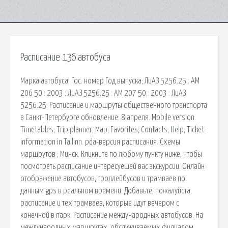
Расписание 136 автобуса
Марка автобуса: Гос. номер Год выпуска; ЛиАЗ 5256.25 : АМ
206 50 : 2003 : ЛиАЗ 5256.25 : АМ 207 50 : 2003 : ЛиАЗ
5256.25. Расписание и маршруты общественного транспорта
в Санкт-Петербурге обновление: 8 апреля. Mobile version.
Timetables; Trip planner; Map; Favorites; Contacts; Help; Ticket
information in Tallinn. pda-версия расписания. Схемы
маршрутов ; Минск. Кликните по любому пункту ниже, чтобы
посмотреть расписание интересуещей вас экскурсии. Онлайн
отображение автобусов, троллейбусов и трамваев по
данным gps в реальном времени. Добавьте, пожалуйста,
расписание и тех трамваев, которые идут вечером с
конечной в парк. Расписание международных автобусов. На
международных маршрутах, обслуживаемых филиалом.