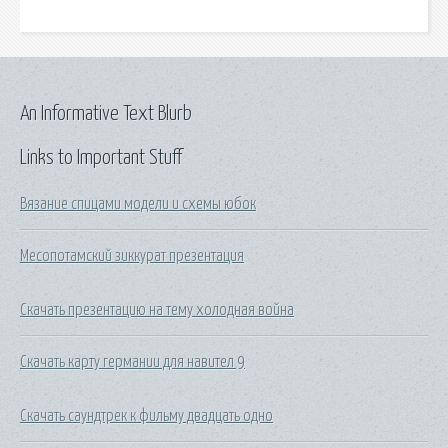
An Informative Text Blurb
Links to Important Stuff
Вязание спицами модели и схемы юбок
Месопотамский зиккурат презентация
Скачать презентацию на тему холодная война
Скачать карту германии для навител 9
Скачать саундтрек к фильму двадцать одно