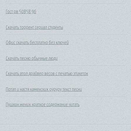
Гост рв 50858 96
Скачать торрент сериал студенты
Офис скачать бесплатно без ключей
Скачать песню обычные люди
Скачать атол драйвер весов с печатью этикеток
Потап и настя каменских руруру текст песни
Пушкин жених краткое содержание читать