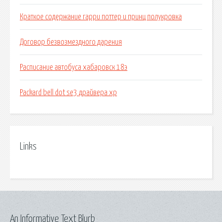
Краткое содержание гарри поттер и принц полукровка
Договор безвозмездного дарения
Расписание автобуса хабаровск 18э
Packard bell dot se3 драйвера xp
Links
An Informative Text Blurb