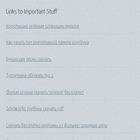
Links to Important Stuff
Коротышка зеленые штанишки мультик
Как узнать тип оперативной памяти ноутбука
Бучинская песни скачать
Турпутевка образец тур 1
Фильм серена скачать торрент бесплатно
Solidworks учебник скачать pdf
Скачать бесплатно картинки из фильма голодные игры