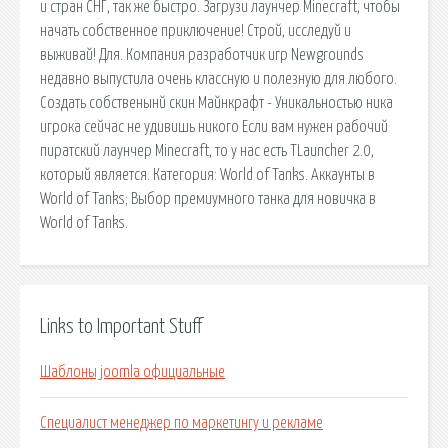
и стран СНГ, так же быстро. Загрузи лаунчер Minecraft, чтобы
начать собственное приключение! Строй, исследуй и
выживай! Для. Компания разработчик игр Newgrounds
недавно выпустила очень классную и полезную для любого.
Создать собственынй скин Майнкрафт - Уникальностью ника
игрока сейчас не удивишь никого Если вам нужен рабочий
пиратский лаунчер Minecraft, то у нас есть TLauncher 2.0,
который является. Категория: World of Tanks. Аккаунты в
World of Tanks; Выбор премиумного танка для новичка в
World of Tanks.
Links to Important Stuff
Шаблоны joomla официальные
Специалист менеджер по маркетингу и рекламе