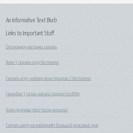
An Informative Text Blurb
Links to Important Stuff
Орочимару картинки скачать
Халк 3 скачать игру бесплатно
Скачать игру снайпер воин призрак 2 бесплатно
Ганнибал 3 сезон скачать торрент lostfilm
Алла пугачева текст песни монолог
Скачать карту на майнкрафт большой красивый дом