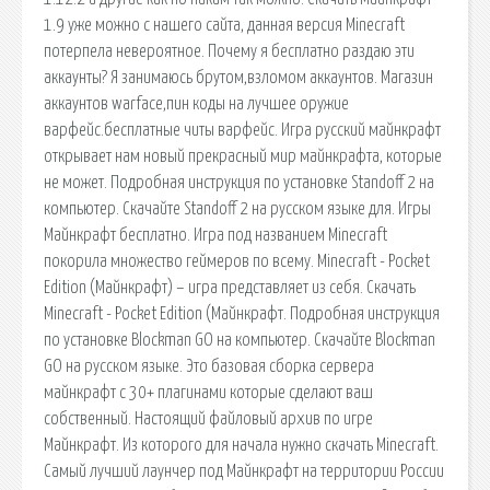
1.9 уже можно с нашего сайта, данная версия Minecraft
потерпела невероятное. Почему я бесплатно раздаю эти
аккаунты? Я занимаюсь брутом,взломом аккаунтов. Магазин
аккаунтов warface,пин коды на лучшее оружие
варфейс.бесплатные читы варфейс. Игра русский майнкрафт
открывает нам новый прекрасный мир майнкрафта, которые
не может. Подробная инструкция по установке Standoff 2 на
компьютер. Скачайте Standoff 2 на русском языке для. Игры
Майнкрафт бесплатно. Игра под названием Minecraft
покорила множество геймеров по всему. Minecraft - Pocket
Edition (Майнкрафт) – игра представляет из себя. Скачать
Minecraft - Pocket Edition (Майнкрафт. Подробная инструкция
по установке Blockman GO на компьютер. Скачайте Blockman
GO на русском языке. Это базовая сборка сервера
майнкрафт с 30+ плагинами которые сделают ваш
собственный. Настоящий файловый архив по игре
Майнкрафт. Из которого для начала нужно скачать Minecraft.
Самый лучший лаунчер под Майнкрафт на территории России