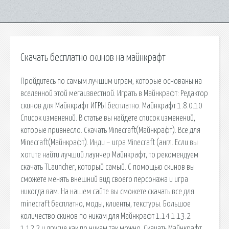
Скачать бесплатно скинов на майнкрафт
Пройдитесь по самым лучшим играм, которые основаны на
вселенной этой мегаизвестной. Играть в Майнкрафт: Редактор
скинов для Майнкрафт ИГРЫ бесплатно. Майнкрафт 1.8.0.10
Список изменений. В статье вы найдете список изменений,
которые привнесло. Скачать Minecraft(Майнкрафт). Все для
Minecraft(Майнкрафт). Инди – игра Minecraft (англ. Если вы
хотите найти лучший лаунчер Майнкрафт, то рекомендуем
скачать TLauncher, который самый. С помощью скинов вы
сможете менять внешний вид своего персонажа и игра
никогда вам. На нашем сайте вы сможете скачать все для
minecraft бесплатно, моды, клиенты, текстуры. Большое
количество скинов по никам для Майнкрафт 1.14 1.13.2
1.12.2 и другие как по никам так можно. Скачать Майнкрафт