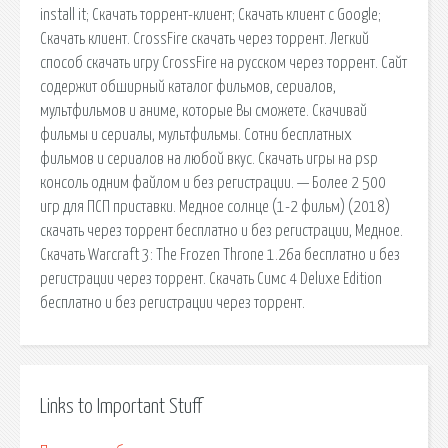
install it; Скачать торрент-клиент; Скачать клиент с Google;
Скачать клиент. CrossFire скачать через торрент. Легкий
способ скачать игру CrossFire на русском через торрент. Сайт
содержит обширный каталог фильмов, сериалов,
мультфильмов и аниме, которые Вы сможете. Скачивай
фильмы и сериалы, мультфильмы. Сотни бесплатных
фильмов и сериалов на любой вкус. Скачать игры на psp
консоль одним файлом и без регистрации. — Более 2 500
игр для ПСП приставки. Медное солнце (1-2 фильм) (2018)
скачать через торрент бесплатно и без регистрации, Медное.
Скачать Warcraft 3: The Frozen Throne 1.26a бесплатно и без
регистрации через торрент. Скачать Симс 4 Deluxe Edition
бесплатно и без регистрации через торрент.
Links to Important Stuff