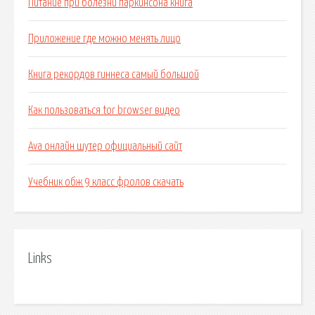
Питание при болезни паркинсона книга
Приложение где можно менять лицо
Книга рекордов гиннеса самый большой
Как пользоваться tor browser видео
Ava онлайн шутер официальный сайт
Учебник обж 9 класс фролов скачать
Links