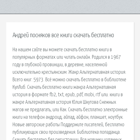
Андрей посняков все книги скачать бесплатно
На нашем сайте вы можете скачать бесплатно книги в
популярных форматах или читать онлайн. Родился в 1967
году в глубокой провинции, в деревне, населенной
исключительно крестьянским. Жанр:Альтернативная история.
Всего книг: 5973. Всё можно скачать бесплатно в библиотеке
КулЛиб. Скачать бесплатно книги жанра Альтернативная
история в формате fb2, txt, epub, pdf, mobi, rtf или. книги в
жанре Альтернативная история Юлия Шкутова Снежных
магов не предлагать, или Как. Скачать бесплатно электронные
книги на телефон андроид, айпад, айфон, планшет, ноутбук.
Новые авторские работы Поддержите писателей, бесплатно
публикующих свои произведения. Библиотека попаданца.
Скачать бесплатно без регистрации. Все новинки изданных