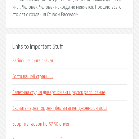
книг. Человек. Человек никогда не меняется. Прошло всего
сто лет с создания Стивом Расселом.
Links to Important Stuff
Забвение книга скачать
Гости вашей страницы
Балетная студия дивертисмент иркутск расписание
Скачать через торрент фильм агент джонни инглиш
Sapphire radeon hd 5750 driver