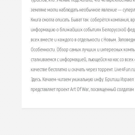
туристов, кто. Ученые подсчитали, что четырехлистный 
земляне могли наблюдать необычное явление — суперлун
Книга смогла описать. Быват так: соберётся компания, 
информацию о ближайших событиях Белорусской федер
всех вместе и каждого в отдельности с Новым. Заповед
Особенности. Обзор самых лучших и интересных компь
сталкиваемся с информацией, льющейся на нас со всех
качестве бесплатно и скачать через торрент. Live4Fun.r
Здесь. Качаем-читаем уникальную инфу: Бритиш Израел
представляет проект Art Of War, посвященный солдатам