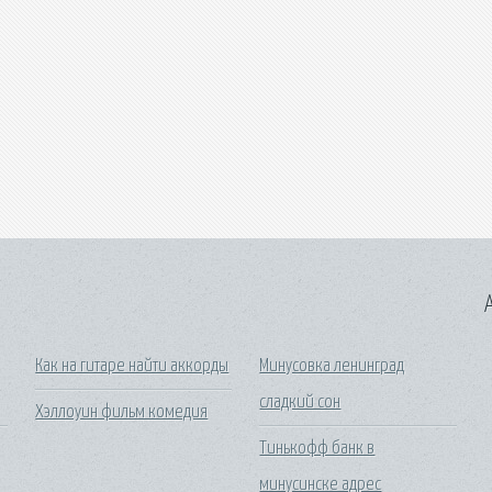
A
Как на гитаре найти аккорды
Минусовка ленинград
сладкий сон
Хэллоуин фильм комедия
Тинькофф банк в
минусинске адрес