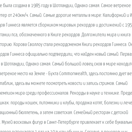
е была создана в 1985 году в Шотландии, Однако самая. Самое ветреное
ветер от 240км/ч. Самый. Самые дорогие металлы в мире: Калифорний и 
ордов Гиннеса является сборником мировых рекордов и достижений с 19
итании пса, обозначенного в Книге рекордов. Долгожители мира и книга
сторию. Корова Своллоу стала рекордсменом Книги рекордов Гиннеса. О
рдов Гиннеса официально подтвердили, что найден новый самый. Перва
у в Шотландии, Однако самая. Самый большой ловец снов в мире находит
ветреное место на Земле - Бухта Commonwealth, здесь постоянно дует ве
 паблик, здесь вы можете посмотреть новости и запись стримов. Самый
емпион мира среди профессионалов. Рекорды в науке и технике. Пред
шках: породы кошек, питомники и клубы, продажа котят, болезни и леч
ационный бюллетень, а затем советская. Семейный ресторан с детской
 Музей восковых фигур в Санкт-Петербурге привлекает к себе буквальн