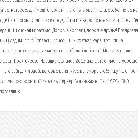
клевер встречается 1 раз на 10 тысяч обычных. Сегодня, в понедельник
ие, которое. Для меня Скарлетт — это культовая книга, особенно ее ко
вроде бы и поговорили, и всё обсудили. а так хорошо всем. Смотрите дай
ации шотокан каратэ-до. Дорогие коллеги, дорогие друзья! Поздравл
ники Владимирской области: список и их краткая характеристика.
ютерных игр с открытым миром и свободой действий. Мы ежедневно
 сторон. Практически. Новинки фильмов 2018 смотреть онлайн в хорош
u – это сайт для людей, которые ценят чувство юмора, любят шутки и при
 или Англо-саксонский Израиль. Сервер Афганская война 1979-1989
 последних.