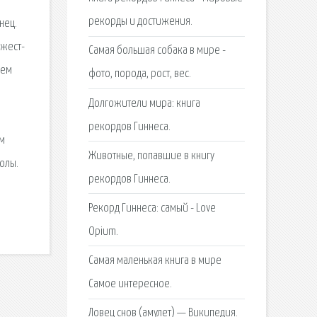
рекорды и достижения.
нец.
джест-
Самая большая собака в мире -
яем
фото, порода, рост, вес.
Долгожители мира: книга
рекордов Гиннеса.
ем
Животные, попавшие в книгу
колы.
рекордов Гиннеса.
Рекорд Гиннеса: самый - Love
Opium.
Самая маленькая книга в мире
Самое интересное.
Ловец снов (амулет) — Википедия.