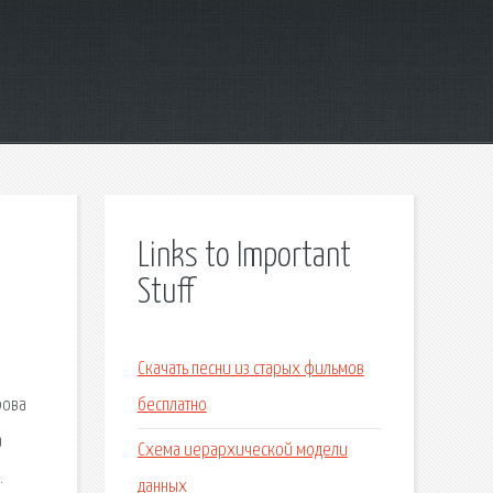
Links to Important
Stuff
Скачать песни из старых фильмов
рова
бесплатно
а
Схема иерархической модели
.
данных