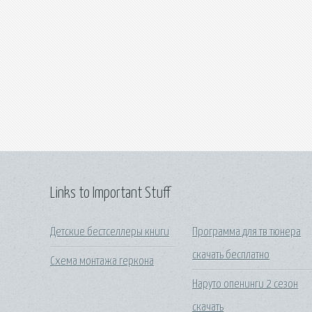
Links to Important Stuff
Детские бестселлеры книги
Программа для тв тюнера
скачать бесплатно
Схема монтажа геркона
Наруто опенинги 2 сезон
скачать