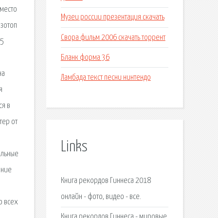
 место
Музеи россии презентация скачать
Изотоп
Свора фильм 2006 скачать торрент
55
Бланк форма 36
на
Ламбада текст песни нинтендо
я
ся в
тер от
Links
ельные
ение
Книга рекордов Гиннеса 2018
онлайн - фото, видео - все.
о всех
Книга рекордов Гиннеса - мировые