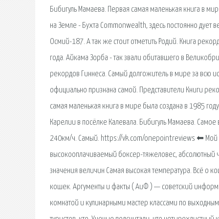
Бибигуль Мамаева. Первая самая маленькая книга в мир
на Земле - Бухта Commonwealth, здесь постоянно дует 
Осмий-187. А так же стоит отметить Родий. Книга рек
года. Айкама Зорба - так звали обитавшего в Великобр
рекордов Гиннеса. Самый долгожитель в мире за всю и
официально признана самой. Представители Книги реко
самая маленькая книга в мире была создана в 1985 год
Карелии в посёлке Калевала. Бибигуль Мамаева. Самое 
240км/ч. Самый. https://vk.com/onepointreviews ⬅ Мой
высокооплачиваемый боксер-тяжеловес, абсолютный ч
значения величин Самая высокая температура. Всё о ко
кошек. Аргументы и факты ( АиФ ) — советский информ
комнатой и кулинарными мастер классами по выходным.