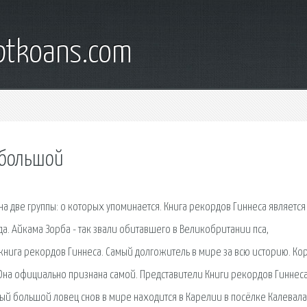
iptkoans.com
 большой
а две группы: о которых упоминается. Книга рекордов Гиннеса является
. Айкама Зорба - так звали обитавшего в Великобритании пса,
книга рекордов Гиннеса. Самый долгожитель в мире за всю историю. Ко
Она официально признана самой. Представители Книги рекордов Гиннес
ый большой ловец снов в мире находится в Карелии в посёлке Калевала