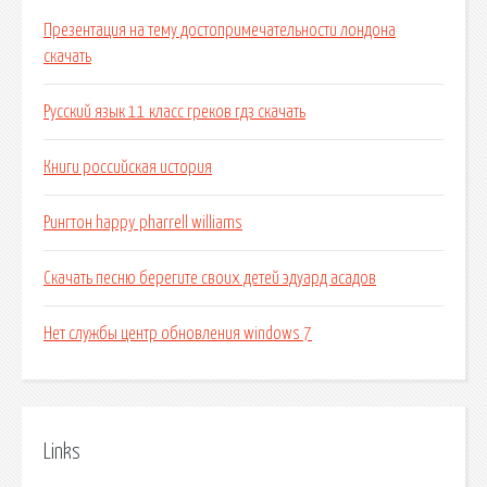
Презентация на тему достопримечательности лондона
скачать
Русский язык 11 класс греков гдз скачать
Книги российская история
Рингтон happy pharrell williams
Скачать песню берегите своих детей эдуард асадов
Нет службы центр обновления windows 7
Links