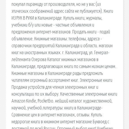
покупал пирамиду от производителя, но не у вас (из
этических соображений адрес сайта не публикуется). Книги
ИЗ РУК В РУКИ в Калининграде. Купить книги, журналы,
учебники б/у или новые - частные объявления и
предложения интернет-магазинов. Продать книги - подай
объявление. Книжные магазины: телефоны, адреса -
справочник предприятий Калининграда и области. магазин
книг на иностранных языках. г. Калининград, ул. Генерал-
лейтенанта Озерова Каталог книжных магазинов в
Калининграде, предлагающих книги по самым низким ценам.
Книжные магазины в Калининграде рады предложить
читателям огромный ассортимент книг. Электронные книги
Продажа устройств для чтения электронных книг и
консультации по их выбору. Качественные электронные книги
Amazon Kindle, Pocketbo. нейший каталог художественной,
научной, учебной литературы: книги в Калининграде-
Сравнение цен в интернет магазинах, отзывы. Купить
недорогие книги в книжном интернет магазине Буквоед с
доставкой по всей России. Огромный выбор книг! Учебники,