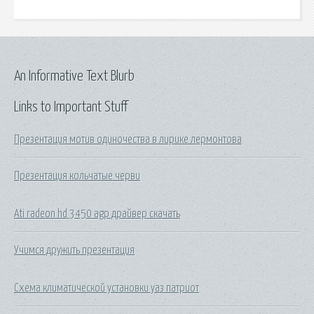
An Informative Text Blurb
Links to Important Stuff
Презентация мотив одиночества в лирике лермонтова
Презентация кольчатые черви
Ati radeon hd 3450 agp драйвер скачать
Учимся дружить презентация
Схема климатической установки уаз патриот