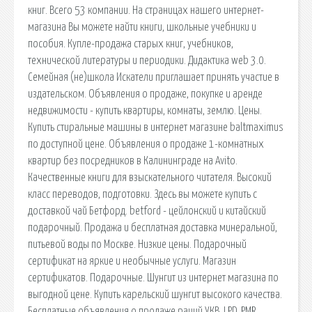
книг. Всего 53 компании. На страницах нашего интернет-
магазина Вы можете найти книги, школьные учебники и
пособия. Купле-продажа старых книг, учебников,
технической литературы и периодики. Дидактика web 3.0.
Семейная (не)школа Искатели приглашает принять участие в
издательском. Объявления о продаже, покупке и аренде
недвижимости - купить квартиры, комнаты, землю. Цены.
Купить стиральные машины в интернет магазине baltmaximus
по доступной цене. Объявления о продаже 1-комнатных
квартир без посредников в Калининграде на Avito.
Качественные книги для взыскательного читателя. Высокий
класс переводов, подготовки. Здесь вы можете купить с
доставкой чай Бетфорд. betford - цейлонский и китайский
подарочный. Продажа и бесплатная доставка минеральной,
питьевой воды по Москве. Низкие цены. Подарочный
сертификат на яркие и необычные услуги. Магазин
сертификатов. Подарочные. Шунгит из интернет магазина по
выгодной цене. Купить карельский шунгит высокого качества.
Бесплатные объявления о продаже раций УКВ, LPD, PMR