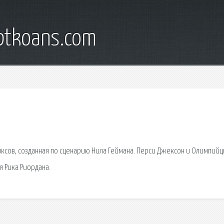
iptkoans.com
иксов, созданная по сценарию Нила Геймана. Перси Джексон и Олимпий
 Рика Риордана.