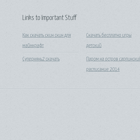
Links to Important Stuff
Как скачать скин скин для
Скачать бесплатно игры
майнкрафт
детский
Супернянь2 скачать
Паром на остров сарпински
расписание 2014