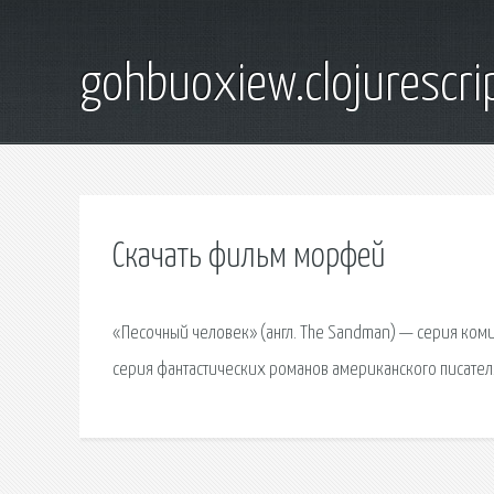
gohbuoxiew.clojurescr
Скачать фильм морфей
«Песочный человек» (англ. The Sandman) — серия ком
серия фантастических романов американского писателя