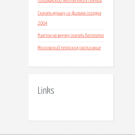
Голицынский желтая книга скачать
Скачать музыку из фильма соседка
2004
Рингтон на внучку скачать бесплатно
Московский теплоход расписание
Links