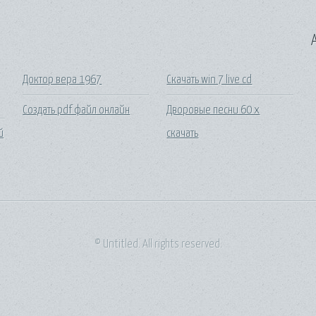
A
Доктор вера 1967
Скачать win 7 live cd
Создать pdf файл онлайн
Дворовые песни 60 х
й
скачать
© Untitled. All rights reserved.