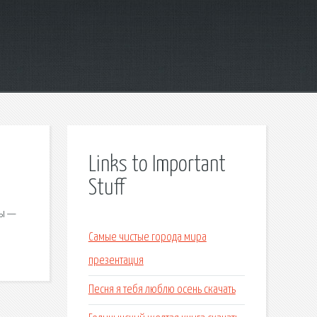
Links to Important
Stuff
цы —
Самые чистые города мира
презентация
Песня я тебя люблю осень скачать