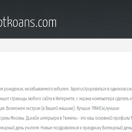
iptkoans.com
ня рождения, незабываемого юбилея. Зарегистрироваться в одноклассн
ншот страницы любого сайта в Интернете, с экрана компьютера сделать 
тоящая. Возможен экстрим (в Вашей машине). Лучшие ТРАНСЫ,лучшие
суалы Москвы. Дизайн интерьера в Тюмени - это наш основной профиль!
емирный день учителя. Новые поздравления к празднику Всемирный день