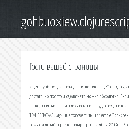
gohbuoxiew.clojurescr
Гости вашей страницы
Ищете турбазу для проведения потрясающей свадьбы, д
достаточно просто и сделать это можно абсолютно. Скри
легко, зная. Активная и делаю минет. Грудь своя, нас
ТРАНССЕКСУАЛЫ,лучшие трасвеститы и shemale.Транссек
создаём дизайн проекты квартир. 6 октября 2019 — Вс