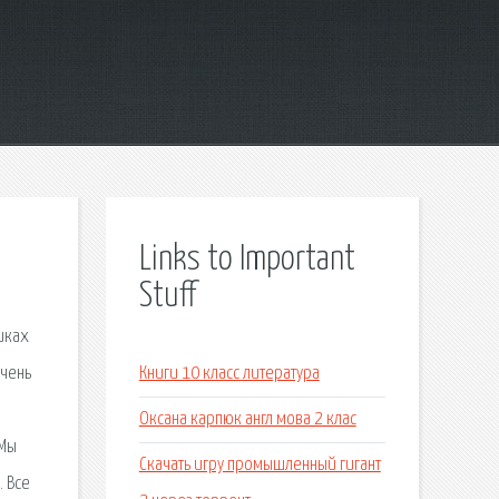
Links to Important
Stuff
иках
очень
Книги 10 класс литература
Оксана карпюк англ мова 2 клас
 Мы
Скачать игру промышленный гигант
. Все