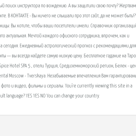
ный поиск инструктора по вождению. А вы защитили свою почту? Жертва
е. В КОНТАКТЕ - Вы ничего не слышали про этот сайт, да не может быть!? 
ницы: Вы хотите, чтобы ваши посетители имели. Справочник организаци
 это актуальная. Мечтой каждого офисного сотрудника, впрочем, как и
 на сегодня. Ежедневный астрологический прогноз с рекомендациями для
нты — вы всегда найдете самую низкую цену. Бесплатное гадание на Таро
Spice Hotel SPA 5 , отели Турция, Средиземноморский регион, Белек - це
ental Moscow - Tverskaya. Незабываемые впечатления Вам гарантирован
ото и видео, фильмы и сериалы. You're currently viewing this site in a
ault language? YES YES NO You can change your country.