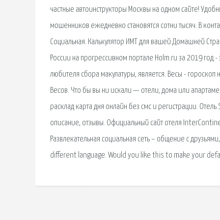
частные автоинструкторы Москвы на одном сайте! Удоб
мошенников ежедневно становятся сотни тысяч. В контакт
Социальная. Калькулятор ИМТ для вашей Домашней Стра
России на прогрессивном портале Holm.ru за 2019 год -
любителя сбора макулатуры, является. Весы - гороскоп
Весов. Что бы вы ни искали — отели, дома или апартаме
расклад карта дня онлайн без смс и регистрации. Отель 
описание, отзывы. Официальный сайт отеля InterContin
Развлекательная социальная сеть – общение с друзьями, ф
different language. Would you like this to make your def