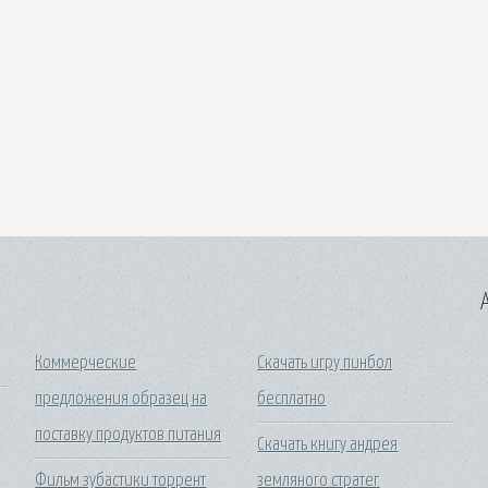
A
Коммерческие
Скачать игру пинбол
предложения образец на
бесплатно
поставку продуктов питания
Скачать книгу андрея
Фильм зубастики торрент
земляного стратег