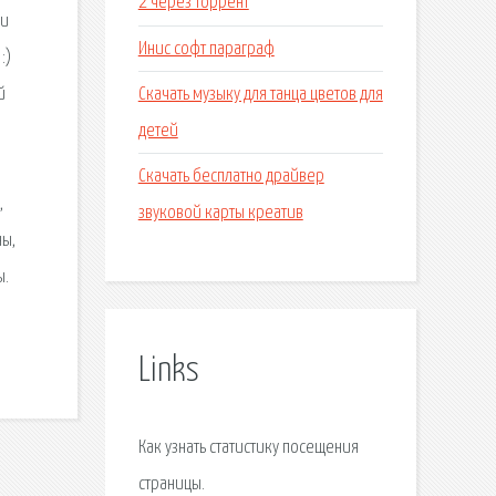
2 через торрент
ми
Инис софт параграф
:)
Скачать музыку для танца цветов для
й
детей
Скачать бесплатно драйвер
,
звуковой карты креатив
ны,
ы.
Links
Как узнать статистику посещения
страницы.