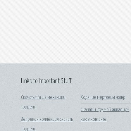
Links to Important Stuff
Скачать fifa 13 механики
Ходячие мертвецы жанр
торрент
Скачать игру мой аквариум
Лепрекон коллекция скачать
как в контакте
торрент