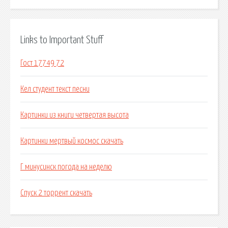
Links to Important Stuff
Гост 17749 72
Кел студент текст песни
Картинки из книги четвертая высота
Картинки мертвый космос скачать
Г минусинск погода на неделю
Спуск 2 торрент скачать