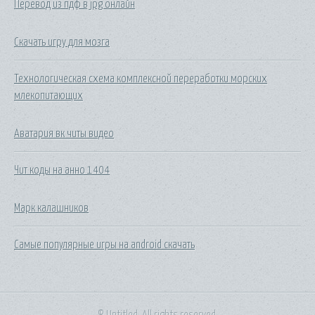
Перевод из пдф в jpg онлайн
Скачать игру для мозга
Технологическая схема комплексной переработки морских
млекопитающих
Аватария вк читы видео
Чит коды на анно 1404
Марк калашников
Самые популярные игры на android скачать
© Untitled. All rights reserved.