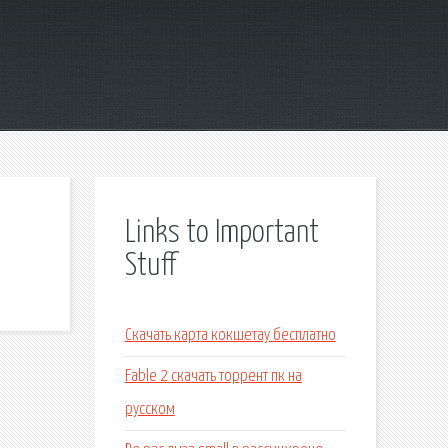
Links to Important
Stuff
Скачать карта кокшетау бесплатно
Fable 2 скачать торрент пк на
русском