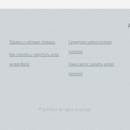
A
Пацаки и чатлане словарь
Саундтрек интерстеллар
торрент
Как скачать и запустить читы
на варфейс
Гонки на pc скачать через
торрент
© Untitled. All rights reserved.