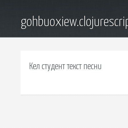
gohbuoxiew.clojurescr
Кел студент текст песни