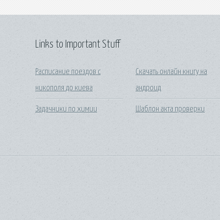
Links to Important Stuff
Расписание поездов с
Скачать онлайн книгу на
никополя до киева
андроид
Задачники по химии
Шаблон акта проверки