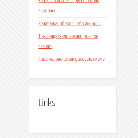
Re pac лиза small в рассинхроне
аккорды
Ренат джанибеков небо аккорды
Тінь сонця їхали козаки рингтон
скачать
Лицо человека как рисовать схема
Links