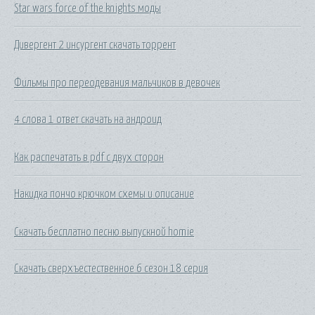
Star wars force of the knights моды
Дивергент 2 инсургент скачать торрент
Фильмы про переодевания мальчиков в девочек
4 слова 1 ответ скачать на андроид
Как распечатать в pdf с двух сторон
Накидка пончо крючком схемы и описание
Скачать бесплатно песню выпускной homie
Скачать сверхъестественное 6 сезон 18 серия