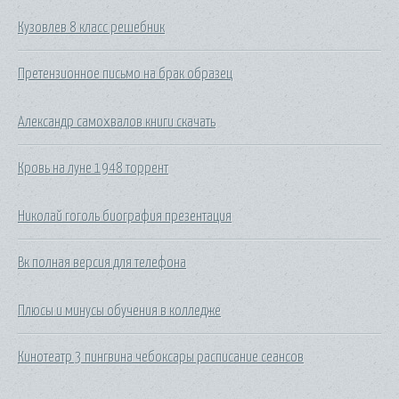
Кузовлев 8 класс решебник
Претензионное письмо на брак образец
Александр самохвалов книги скачать
Кровь на луне 1948 торрент
Николай гоголь биография презентация
Вк полная версия для телефона
Плюсы и минусы обучения в колледже
Кинотеатр 3 пингвина чебоксары расписание сеансов