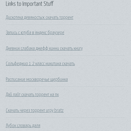
Links to Important Stuff
Дискотека девяностых скачать торрент
Запись с ютуба в яндекс браузере
Дневник слабака джефф кинни скачать книгу
Сольфеджио 1 2 класс никитина скачать
Расписание москворечье щербинка
Дай лайт скачать торрент на пк
Скачать через торрент игру bratz
Лубок словарь даля