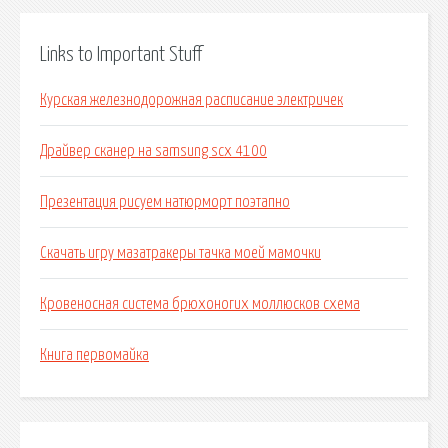
Links to Important Stuff
Курская железнодорожная расписание электричек
Драйвер сканер на samsung scx 4100
Презентация рисуем натюрморт поэтапно
Скачать игру мазатракеры тачка моей мамочки
Кровеносная система брюхоногих моллюсков схема
Книга первомайка