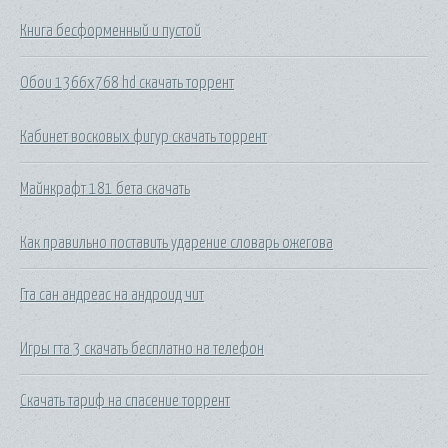
Книга бесформенный и пустой
Обои 1366х768 hd скачать торрент
Кабинет восковых фигур скачать торрент
Майнкрафт 181 бета скачать
Как правильно поставить ударение словарь ожегова
Гта сан андреас на андроид чит
Игры гта 3 скачать бесплатно на телефон
Скачать тариф на спасение торрент