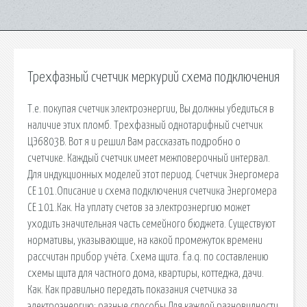
Трехфазный счетчик меркурий схема подключения
Т.е. покупая счетчик электроэнергии, Вы должны убедиться в
наличие этих пломб. Трехфазный однотарифный счетчик
ЦЭ6803В. Вот я и решил Вам рассказать подробно о
счетчике. Каждый счетчик имеет межповерочный интервал.
Для индукционных моделей этот период. Счетчик Энергомера
СЕ 101.Описание и схема подключения счетчика Энергомера
СЕ 101.Как. На уплату счетов за электроэнергию может
уходить значительная часть семейного бюджета. Существуют
нормативы, указывающие, на какой промежуток времени
рассчитан прибор учёта. Схема щита. f.a.q. по составлению
схемы щита для частного дома, квартиры, коттеджа, дачи.
Как. Как правильно передать показания счетчика за
электроэнергию: разные способы Для каждой разновидности