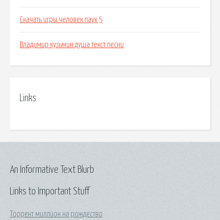
Скачать игры человек паук 5
Владимир кузьмин душа текст песни
Links
An Informative Text Blurb
Links to Important Stuff
Торрент миллион на рождество