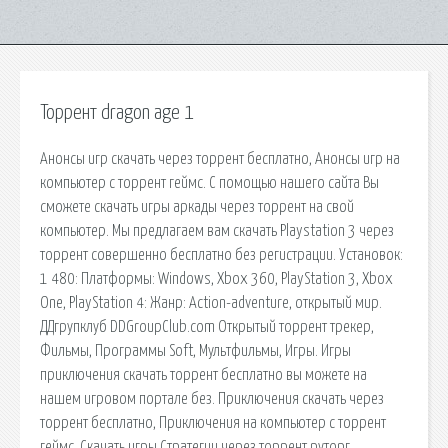
Торрент dragon age 1
Анонсы игр скачать через торрент бесплатно, Анонсы игр на
компьютер с торрент геймс. С помощью нашего сайта Вы
сможете скачать игры аркады через торрент на свой
компьютер. Мы предлагаем вам скачать Playstation 3 через
торрент совершенно бесплатно без регистрации. Установок:
1 480: Платформы: Windows, Xbox 360, PlayStation 3, Xbox
One, PlayStation 4: Жанр: Action-adventure, открытый мир.
ДДгрупклуб DDGroupClub.com Открытый торрент трекер,
Фильмы, Программы Soft, Мультфильмы, Игры. Игры
приключения скачать торрент бесплатно вы можете на
нашем игровом портале без. Приключения скачать через
торрент бесплатно, Приключения на компьютер с торрент
геймс. Скачать игры Стратегии через торрент руторг