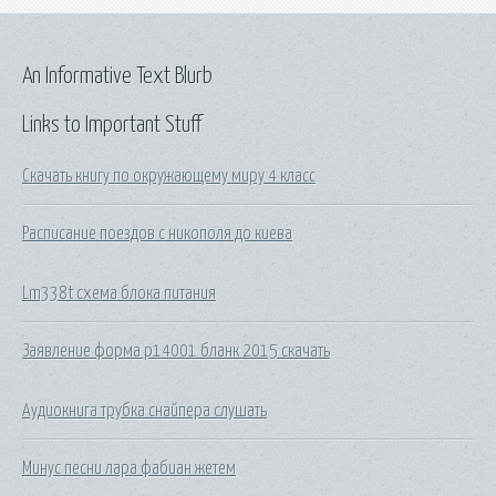
An Informative Text Blurb
Links to Important Stuff
Скачать книгу по окружающему миру 4 класс
Расписание поездов с никополя до киева
Lm338t схема блока питания
Заявление форма р14001 бланк 2015 скачать
Аудиокнига трубка снайпера слушать
Минус песни лара фабиан жетем