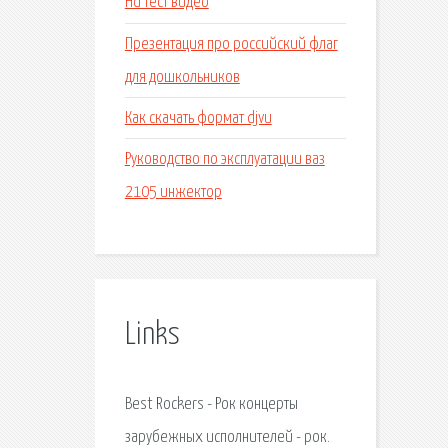
Hd тест видео
Презентация про российский флаг
для дошкольников
Как скачать формат djvu
Руководство по эксплуатации ваз
2105 инжектор
Links
Best Rockers - Рок концерты
зарубежных исполнителей - рок.