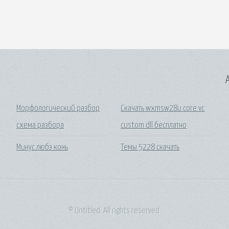
A
Морфологический разбор
Скачать wxmsw28u core vc
схема разбора
custom dll бесплатно
Минус любэ конь
Темы 5228 скачать
© Untitled. All rights reserved.