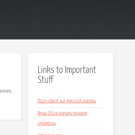
Links to Important
Stuff
качать
Dizzy client чит для rust скачать
Игры 2014 скачать торрент
стратегии