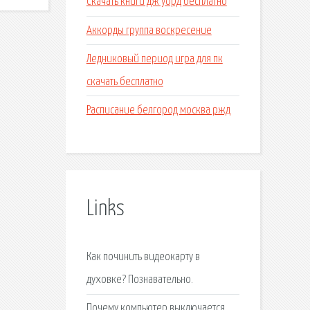
Скачать книги дж уорд бесплатно
Аккорды группа воскресение
Ледниковый период игра для пк
скачать бесплатно
Расписание белгород москва ржд
Links
Как починить видеокарту в
духовке? Познавательно.
Почему компьютер выключается