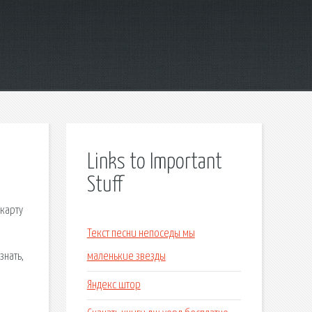
Links to Important
Stuff
карту
Текст песни непоседы мы
знать,
маленькие звезды
Яндекс штор