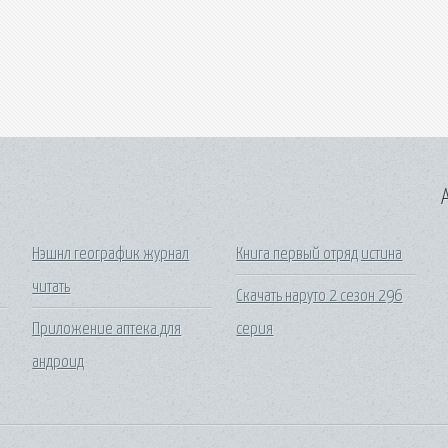
A
Нэшнл географик журнал
Книга первый отряд истина
читать
Скачать наруто 2 сезон 296
Приложение аптека для
серия
андроид