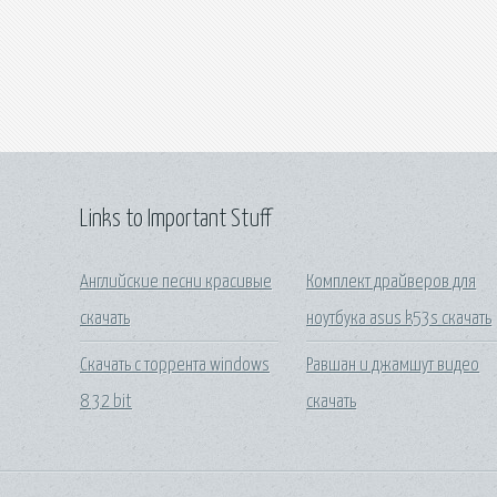
Links to Important Stuff
Английские песни красивые
Комплект драйверов для
скачать
ноутбука asus k53s скачать
Скачать с торрента windows
Равшан и джамшут видео
8 32 bit
скачать