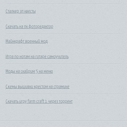
Сталкер зп квесты
Скачать на пк фоторедактор
Майнкрафт военный мод
Игра по нотам на гитаре самоучитель
Моды на скайрим 5 на меню
Схемы вышивки крестом на страмине
Скачать игру farm craft 1 через торрент