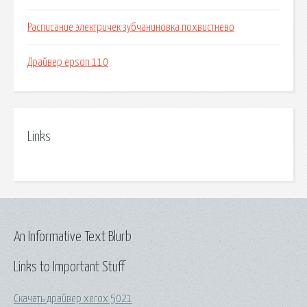
Расписание электричек зубчаниновка похвистнево
Драйвер epson 110
Links
An Informative Text Blurb
Links to Important Stuff
Скачать драйвер xerox 5021