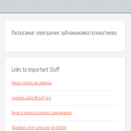
Расписание электричек зубчаниновка похвистнево
Links to Important Stuff
Книги читать на лаврид
Скачать unlockroot pro
Буря и натиск краткое содержание
Драйвер для samsung gt n8000