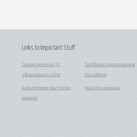
Links to Important Stuff
Скачать деретикс 9 с
Портфолио преподавателя
официального сайта
спо шаблон
Алла пугачева текст песни
Знай это я аккорды
монолог