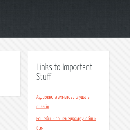
Links to Important
Stuff
Аудиокнига ахматова слушать
онлайн
Решебник по немецкому учебник
бим