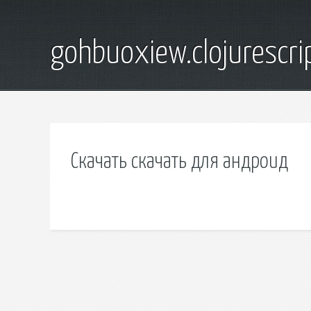
gohbuoxiew.clojurescr
Скачать скачать для андроид