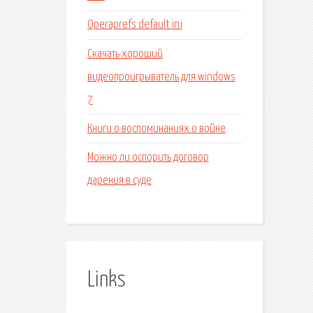
Operaprefs default ini
Скачать хороший
видеопроигрыватель для windows
7
Книги о воспоминаниях о войне
Можно ли оспорить договор
дарения в суде
Links