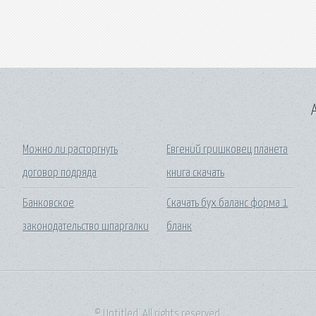
A
Можно ли расторгнуть
Евгений гришковец планета
договор подряда
книга скачать
Банковское
Скачать бух баланс форма 1
законодательство шпаргалки
бланк
© Untitled. All rights reserved.