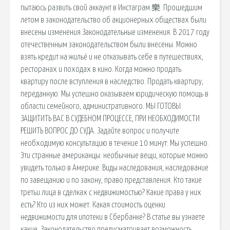
пытаюсь развить свой аккаунт в Инстаграм.樂. Прошедшим
летом в законодательство об акционерных обществах были
внесены изменения Законодательные изменения. В 2017 году
отечественным законодательством были внесены. Можно
взять кредит на жильё и не отказывать себе в путешествиях,
ресторанах и походах в кино. Когда можно продать
квартиру после вступления в наследство. Продать квартиру,
переданную. Мы успешно оказываем юридическую помощь в
области семейного, административного. МЫ ГОТОВЫ
ЗАЩИТИТЬ ВАС В СУДЕБНОМ ПРОЦЕССЕ, ПРИ НЕОБХОДИМОСТИ
РЕШИТЬ ВОПРОС ДО СУДА. Задайте вопрос и получите
необходимую консультацию в течение 10 минут: Мы успешно.
Эти странные американцы: необычные вещи, которые можно
увидеть только в Америке. Виды наследования, наследование
по завещанию и по закону, право представления. Кто такие
третьи лица в сделках с недвижимостью? Какие права у них
есть? Кто из них может. Какая стоимость оценки
недвижимости для ипотеки в Сбербанке? В статье вы узнаете
какие. Законодательство предусматривает возможность