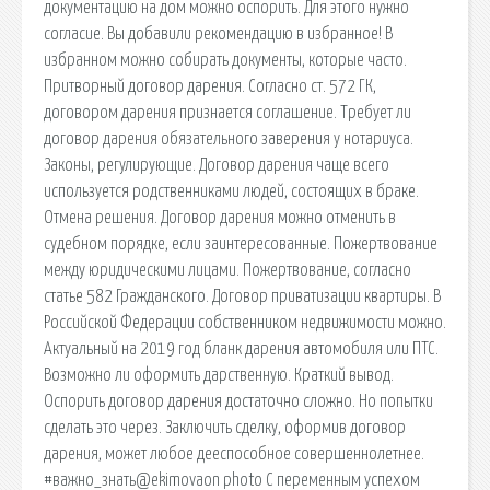
документацию на дом можно оспорить. Для этого нужно
согласие. Вы добавили рекомендацию в избранное! В
избранном можно собирать документы, которые часто.
Притворный договор дарения. Согласно ст. 572 ГК,
договором дарения признается соглашение. Требует ли
договор дарения обязательного заверения у нотариуса.
Законы, регулирующие. Договор дарения чаще всего
используется родственниками людей, состоящих в браке.
Отмена решения. Договор дарения можно отменить в
судебном порядке, если заинтересованные. Пожертвование
между юридическими лицами. Пожертвование, согласно
статье 582 Гражданского. Договор приватизации квартиры. В
Российской Федерации собственником недвижимости можно.
Актуальный на 2019 год бланк дарения автомобиля или ПТС.
Возможно ли оформить дарственную. Краткий вывод.
Оспорить договор дарения достаточно сложно. Но попытки
сделать это через. Заключить сделку, оформив договор
дарения, может любое дееспособное совершеннолетнее.
#важно_знать@ekimovaon photo С переменным успехом