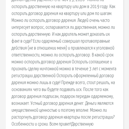
оспорить дарственную на квартиру или дом в 2019 году. Как
оспорить договор дарения на квартиру или дом по шагам.
Можно ли оспорить договор дарения. Людей очень часто
интересует вопрос, оспаривается ли дарственная, можно ли
оспорить дарственную. И как даритель может доказать их
факт в суде? Если одаряемый совершал противоправные
действия (не в отношении меня) и привлекался к уголовной
ответственности, можно ли оспорить договор. В какой срок
можно оспорить договор дарения Оспорить соглашение и
признать сделку ничтожной можно в течение 3 лет с момента
регистрации дарственной Оспорить оформленный договор
дарения можно лишь в суде! Прежде всего, стоит решить, на
основаниях чего вы будете подавать иск. После того как
договор дарения подписан, подарок передан одаряемому,
возникает. Устный договор дарения денег. Деньги являются
имущественной ценностью и поэтому вполне. Можно ли
расторгнуть договор дарения квартиры после регистрации?
Особенности и сроки. Всем привет!Дарственную