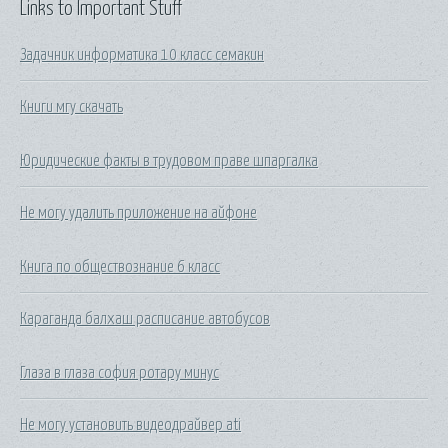
Links to Important Stuff
Задачник информатика 10 класс семакин
Книги мгу скачать
Юридические факты в трудовом праве шпаргалка
Не могу удалить приложение на айфоне
Книга по обществознание 6 класс
Караганда балхаш расписание автобусов
Глаза в глаза софия ротару минус
Не могу установить видеодрайвер ati