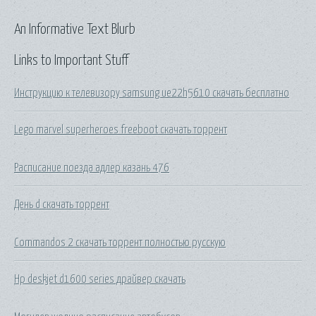
An Informative Text Blurb
Links to Important Stuff
Инструкцию к телевизору samsung ue22h5610 скачать бесплатно
Lego marvel superheroes freeboot скачать торрент
Расписание поезда адлер казань 476
День d скачать торрент
Commandos 2 скачать торрент полностью русскую
Hp deskjet d1600 series драйвер скачать