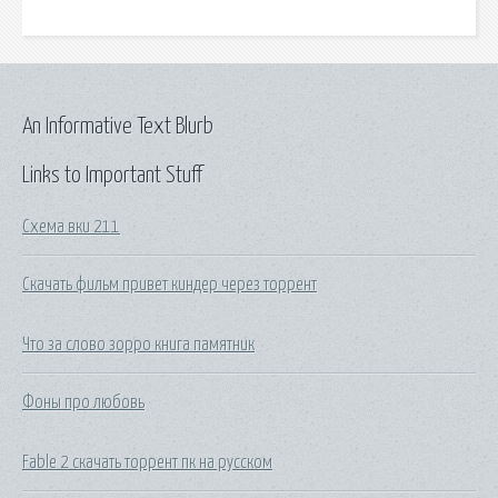
An Informative Text Blurb
Links to Important Stuff
Схема вки 211
Скачать фильм привет киндер через торрент
Что за слово зорро книга памятник
Фоны про любовь
Fable 2 скачать торрент пк на русском