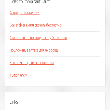
Links to Important Stuff
Фюрер о торрентах
Все stalker книги скачать бесплатно
Скачать книги по колдовству бесплатно
Приложение аптека для андроид
Как скачать файлы из контакта
Yugioh arc v 99
Links