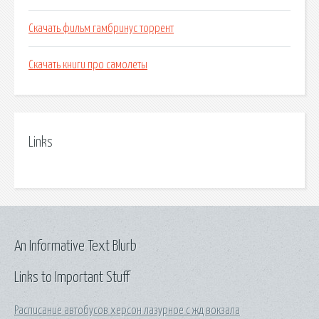
Скачать фильм гамбринус торрент
Скачать книги про самолеты
Links
An Informative Text Blurb
Links to Important Stuff
Расписание автобусов херсон лазурное с жд вокзала