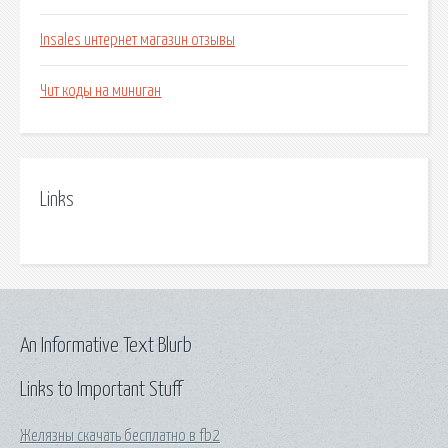
Insales интернет магазин отзывы
Чит коды на миниган
Links
An Informative Text Blurb
Links to Important Stuff
Желязны скачать бесплатно в fb2