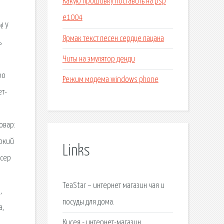
Какую прошивку поставить на psp
e1004
! У
Ярмак текст песен сердце пацана
ь
Читы на эмулятор денди
ро
Режим модема windows phone
ет-
овар:
рокий
Links
исер
TeaStar – интернет магазин чая и
,
посуды для дома.
а,
Кисея - интернет-магазин