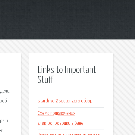
Links to Important
Stuff
оделия
ероб
Stardrive 2 sector zero обзор
Схема подключения
орант
электропроводки в бане
т.