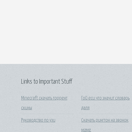
Links to Important Stuff
Minecraft скачать торрент
Гой еси что значит словарь
скины
даля
Руководство по узи
Скачать рингтон на звонок
маме