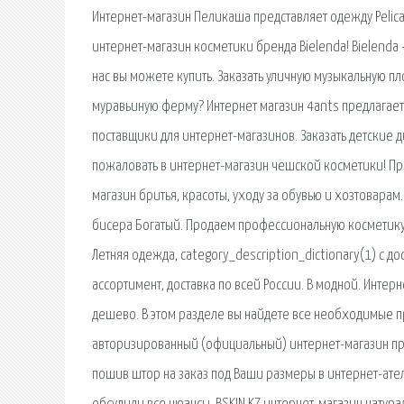
Интернет-магазин Пеликаша представляет одежду Pelic
интернет-магазин косметики бренда Bielenda! Bielenda –
нас вы можете купить. Заказать уличную музыкальную пл
муравьиную ферму? Интернет магазин 4ants предлагае
поставщики для интернет-магазинов. Заказать детские 
пожаловать в интернет-магазин чешской косметики! Пр
магазин бритья, красоты, уходу за обувью и хозтоварам
бисера Богатый. Продаем профессиональную косметику 
Летняя одежда, category_description_dictionary(1) с д
ассортимент, доставка по всей России. В модной. Интер
дешево. В этом разделе вы найдете все необходимые п
авторизированный (официальный) интернет-магазин пр
пошив штор на заказ под Ваши размеры в интернет-ате