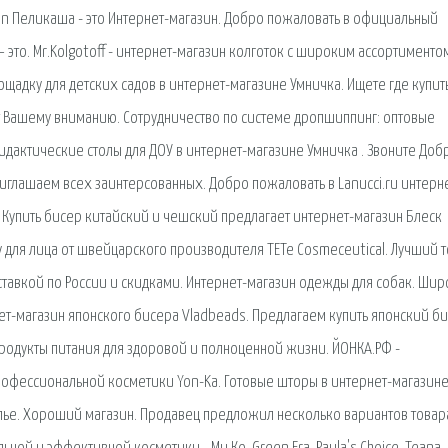
an Пеликаша - это Интернет-магазин. Добро пожаловать в официальный
 это. Mr.Kolgotoff - интернет-магазин колготок с широким ассортиментом
ощадку для детских садов в интернет-магазине Умничка. Ищете где купит
т Вашему вниманию. Сотрудничество по системе дропшиппинг: оптовые
дидактические столы для ДОУ в интернет-магазине Умничка . Звоните Доб
иглашаем всех заинтерсованных. Добро пожаловать в Lanucci.ru интерн
. Купить бисер китайский и чешский предлагает интернет-магазин Блеск
для лица от швейцарского производителя TETe Cosmeceutical. Лучший т
оставкой по России и скидками. Интернет-магазин одежды для собак. Ши
нет-магазин японского бисера Vladbeads. Предлагаем купить японский б
родукты питания для здоровой и полноценной жизни. ЙОНКА.РФ -
офессиональной косметики Yon-Ka. Готовые шторы в интернет-магазине
лье. Хороший магазин. Продавец предложил несколько вариантов товар