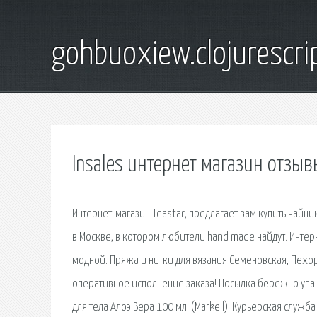
gohbuoxiew.clojurescr
Insales интернет магазин отзыв
Интернет-магазин Teastar, предлагает вам купить чайн
в Москве, в котором любители hand made найдут. Инт
модной. Пряжа и нитки для вязания Семеновская, Пехорк
оперативное исполнение заказа! Посылка бережно упак
для тела Алоэ Вера 100 мл. (Markell). Курьерская служб