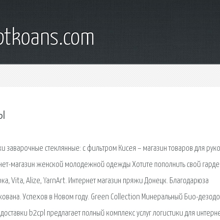
iptkoans.com
ы
ики заварочные стеклянные: с фильтром Кисея – магазин товаров для рук
ернет-магазин женской молодежной одежды Хотите пополнить свой гард
а, Vita, Alize, YarnArt. Интернет магазин пряжи Донецк. Благодарюза
ована. Успехов в Новом году. Green Collection Минеральный Био-дезод
а доставки b2cpl предлагает полный комплекс услуг логистики для интерне