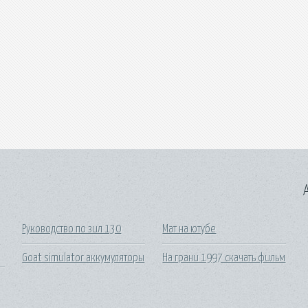
A
Руководство по зил 130
Мат на ютубе
Goat simulator аккумуляторы
На грани 1997 скачать фильм