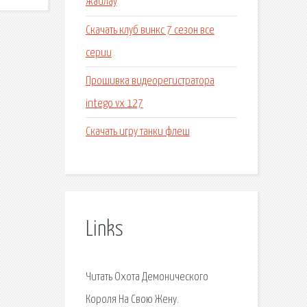
жайлау
Скачать клуб винкс 7 сезон все
серии
Прошивка видеорегистратора
intego vx 127
Скачать игру танки флеш
Links
Читать Охота Демонического
Короля На Свою Жену.