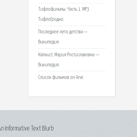
Тифлофильмы. Часть 1. MP3
ТифлоГродно.
Последнее лето детства —
Википедия.
Капнист, Мария Ростиславовна —
Википедия.
Список фильмов on-line.
n Informative Text Blurb