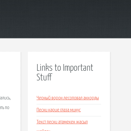
Links to Important
Stuff
ались,
Черный ворон лесоповал аккорды
ть по
Песни карие глаза минус
Текст песни атамекен жасыл