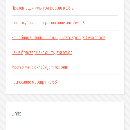
Презентация культура россии в 18 в
Г новокуйбышевск расписание автобуса 5
Решебник английский язык 9 класс spotlight workbook
Как в браузере включить javascript
Мастер меча онлайн jam торрент
Расписание маршрутки 68
Links