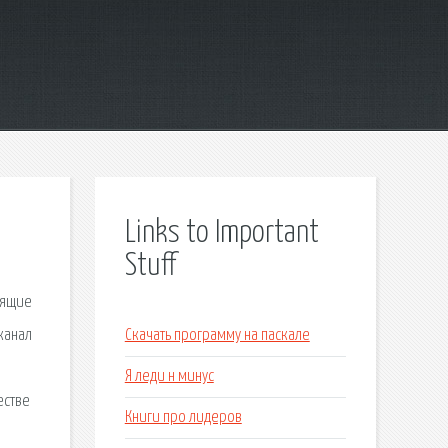
Links to Important
Stuff
дящие
канал
Скачать программу на паскале
Я леди н минус
естве
Книги про лидеров