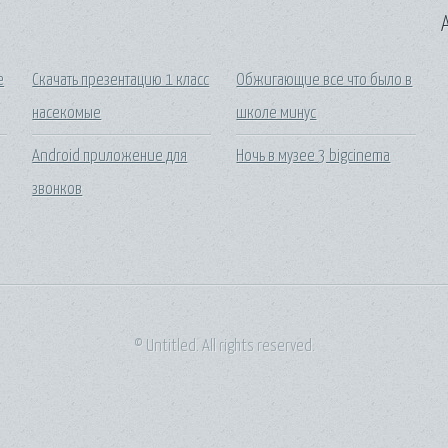
A
е
Скачать презентацию 1 класс
Обжигающие все что было в
насекомые
школе минус
Android приложение для
Ночь в музее 3 bigcinema
звонков
© Untitled. All rights reserved.