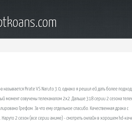
iptkoans.com
ра называется Pirate VS Naruto 3.0, однако я решил ей дать более подхо
ный момент озвучены телеканалом 2x2. Дальше 318 серии 2 сезона теле
илировано Грефом. За что ему отдельное спасибо. Качественная драка с
 Наруто 2 сезон (все серии аниме) - смотреть онлайн в хорошем hd-кач