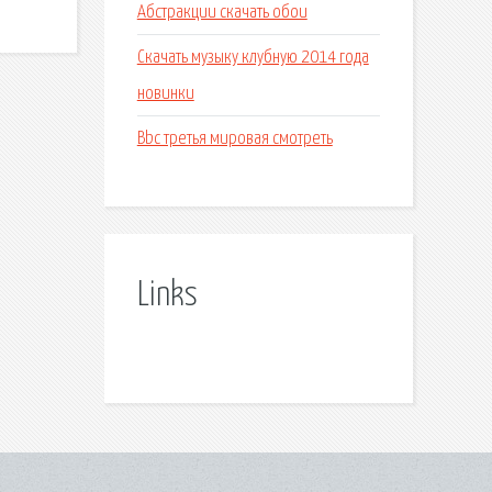
Абстракции скачать обои
Скачать музыку клубную 2014 года
новинки
Bbc третья мировая смотреть
Links