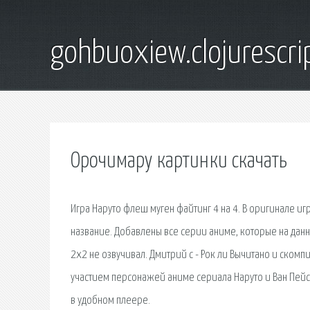
gohbuoxiew.clojurescr
Орочимару картинки скачать
Игра Наруто флеш муген файтинг 4 на 4. В оригинале иг
название. Добавлены все серии аниме, которые на дан
2x2 не озвучивал. Дмитрий c - Рок ли Вычитано и скомп
участием персонажей аниме сериала Наруто и Ван Пейс.
в удобном плеере.