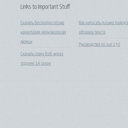
Links to Important Stuff
Скачать бесплатно песню
Как написать письмо подруг
кареглазая черноволосая
образец текста
дюмин
Руководство по зил 130
Скачать спанч боб через
торрент 14 сезон