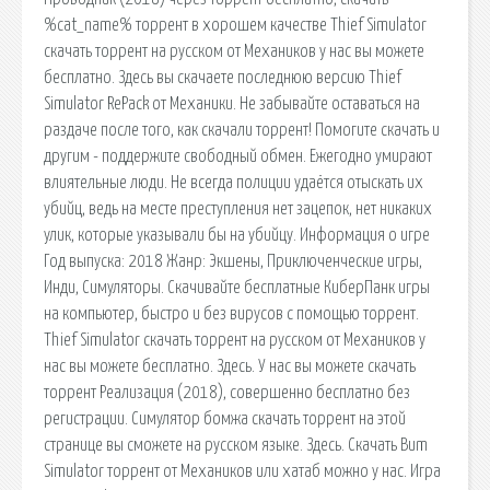
%cat_name% торрент в хорошем качестве Thief Simulator
скачать торрент на русском от Механиков у нас вы можете
бесплатно. Здесь вы скачаете последнюю версию Thief
Simulator RePack от Механики. Не забывайте оставаться на
раздаче после того, как скачали торрент! Помогите скачать и
другим - поддержите свободный обмен. Ежегодно умирают
влиятельные люди. Не всегда полиции удаётся отыскать их
убийц, ведь на месте преступления нет зацепок, нет никаких
улик, которые указывали бы на убийцу. Информация о игре
Год выпуска: 2018 Жанр: Экшены, Приключенческие игры,
Инди, Симуляторы. Скачивайте бесплатные КиберПанк игры
на компьютер, быстро и без вирусов с помощью торрент.
Thief Simulator скачать торрент на русском от Механиков у
нас вы можете бесплатно. Здесь. У нас вы можете скачать
торрент Реализация (2018), совершенно бесплатно без
регистрации. Симулятор бомжа скачать торрент на этой
странице вы сможете на русском языке. Здесь. Скачать Bum
Simulator торрент от Механиков или хатаб можно у нас. Игра