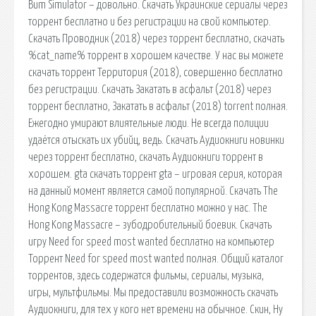
Bum Simulator – довольно. Скачать Украинские сериалы через
торрент бесплатно и без регистрации на свой компьютер.
Скачать Проводник (2018) через торрент бесплатно, скачать
%cat_name% торрент в хорошем качестве. У нас вы можете
скачать торрент Территория (2018), совершенно бесплатно
без регистрации. Скачать Закатать в асфальт (2018) через
торрент бесплатно, Закатать в асфальт (2018) torrent полная.
Ежегодно умирают влиятельные люди. Не всегда полиции
удаётся отыскать их убийц, ведь. Скачать Аудиокниги новинки
через торрент бесплатно, скачать Аудиокниги торрент в
хорошем. gta скачать торрент gta – игровая серия, которая
на данный момент является самой популярной. Скачать The
Hong Kong Massacre торрент бесплатно можно у нас. The
Hong Kong Massacre – зубодробительный боевик. Скачать
игру Need for speed most wanted бесплатно на компьютер
Торрент Need for speed most wanted полная. Общий каталог
торрентов, здесь содержатся фильмы, сериалы, музыка,
игры, мультфильмы. Мы предоставили возможность скачать
Аудиокниги, для тех у кого нет времени на обычное. Скин, Ну