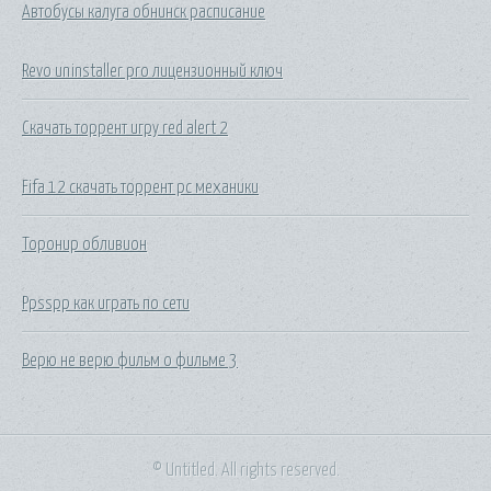
Автобусы калуга обнинск расписание
Revo uninstaller pro лицензионный ключ
Скачать торрент игру red alert 2
Fifa 12 скачать торрент pc механики
Торонир обливион
Ppsspp как играть по сети
Верю не верю фильм о фильме 3
© Untitled. All rights reserved.