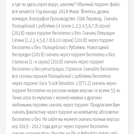
и где ты здесь узрел вирус, школяр? Обычный торрент-файл,
всё качается. Год выхода: 2018 Жанр: Фэнтези, драма,
комедия, биография Производство: США Перевод:. Скачать
Полицейский с рублёвки (4 сезон 1,2,3,4,5,6,7,8 серия)
(2018) через торрент бесплатно и без. Скачать Операция
Сатана (1,2,3,4,5,6,7,8,9,10 серия) (2018) через торрент
бесплатно и без. Полицейский с Рублёвки. Новогодний
беспредел (2018) скачать через торрент бесплатно и без.
Стрекоза (1-4 серии) (2018) скачать через торрент
бесплатно и без регистрации, Стрекоза. Скачайте бесплатно
все сезоны сериала Полицейский с рублёвки бесплатно
через торрент. Euro Truck Simulator 2 (ETS 2) скачать через
торрент бесплатно на русском новую версию со всеми 55-ю.
Тачки игра по мультику с молней маквин и другими
любимыми героями скачать через торрент. Предлагаем Вам
скачать фантастику через торрент на компьютер абсолютно
бесплатно и без. На сайте вы можете скачать полные версии
игр 2019 - 2012 года для pc через торрент бесплатно.
скачать торрент Игры Shooter на ПК от RePack by Xatab сайт