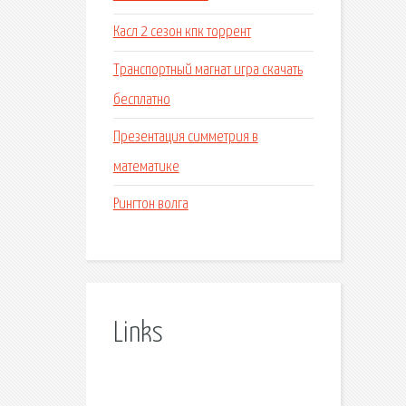
Касл 2 сезон кпк торрент
Транспортный магнат игра скачать
бесплатно
Презентация симметрия в
математике
Рингтон волга
Links