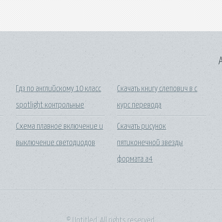
A
Гдз по английскому 10 класс
Скачать книгу слепович в с
spotlight контрольные
курс перевода
Схема плавное включение и
Скачать рисунок
выключение светодиодов
пятиконечной звезды
формата а4
© Untitled. All rights reserved.