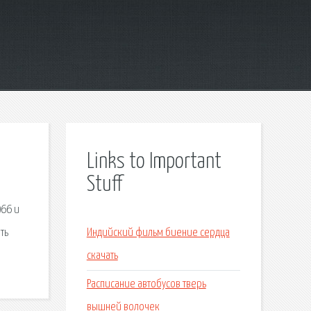
Links to Important
Stuff
966 и
ть
Индийский фильм биение сердца
скачать
Расписание автобусов тверь
вышней волочек