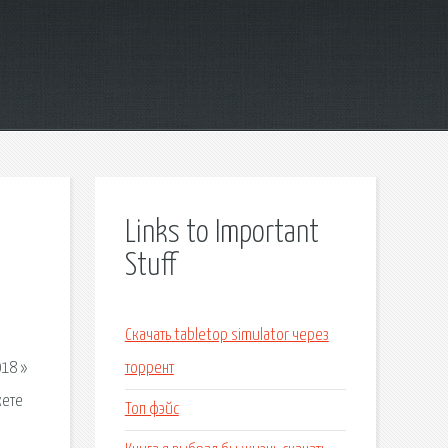
Links to Important
Stuff
Скачать tabletop simulator через
18 »
торрент
жете
Топ фэйс
е