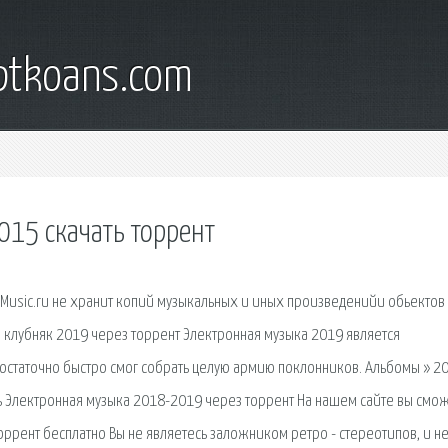
iptkoans.com
015 скачать торрент
-Music.ru не хранит копий музыкальных и иных произведенийи обьектов
и клубняк 2019 через торрент Электронная музыка 2019 является
статочно быстро смог собрать целую армию поклонников. Альбомы » 20
ь Электронная музыка 2018-2019 через торрент На нашем сайте вы смо
оррент бесплатно Вы не являетесь заложником ретро - стереотипов, и н