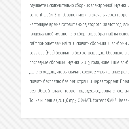
слушаете исключительно сборник электронной музыки 
torrent файл. Этот сборник можно скачать через торрен
настоящее время готовит выход второго, за этот год, ал
танцевальной музыки - это сборник, собранный на осно
сайт поможет вам найти и скачать сборники и альбомы
Lossless (Flac) бесплатно без регистрации. Сборники
последние сборники музыки 2015 года, новейшие альб
далеко ходить, чтобы скачать свежие музыкальные рел
скачать бесплатно без регистрации через торрент. Пре
без. Общий каталог торрентов, здесь содержатся фильм
Точка кипения (2019) mp3 СКАЧАТЬ torrent ФАЙЛ Назва