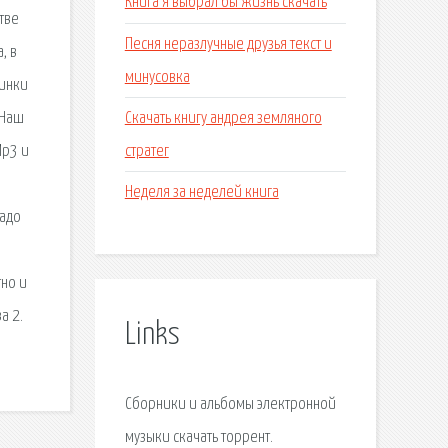
Книга я выбрал бы жизнь скачать
тве
Песня неразлучные друзья текст и
, в
минусовка
винки
Скачать книгу андрея земляного
 Наш
стратег
Mp3 и
Неделя за неделей книга
надо
тно и
а 2.
Links
Сборники и альбомы электронной
музыки скачать торрент.