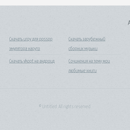
A
Скачать игру для ppsspp
Скачать зарубежный
эмулятора наруто
сборник музыки
Скачать vkopt на андроид
Сочинения на тему мои
любимые книги
© Untitled. All rights reserved.