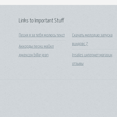
Links to Important Stuff
Песня я за тебя молюсь текст
Скачать мелодию запуска
виндовс 7
Аккорды песни майкл
джексон billie jean
Insales интернет магазин
отзывы