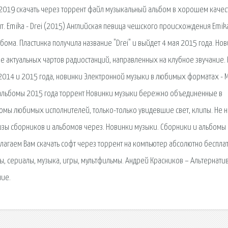
2019 скачать через торрент файл музыкальный альбом в хорошем качес
т. Emika - Drei (2015) Английская певица чешского происхождения Emika
ьбома. Пластинка получила название "Drei" и выйдет 4 мая 2015 года. Но
ве актуальных чартов радиостанций, направленных на клубное звучание.
 2014 и 2015 года, новинки Электронной музыки в любимых форматах - 
 и альбомы 2015 года торрент Новинки музыки бережно объединенные в
омы любимых исполнителей, только-только увидевшие свет, клипы. Не 
изы сборников и альбомов через. Новинки музыки. Сборники и альбомы
длагаем Вам скачать софт через торрент на компьютер абсолютно беспла
ы, сериалы, музыка, игры, мультфильмы. Андрей Красников – Альтернатив
ние.