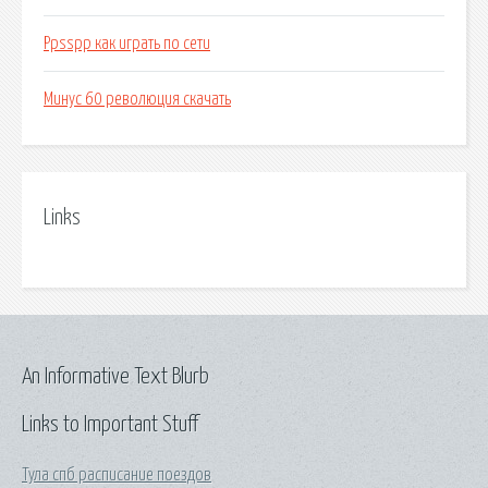
Ppsspp как играть по сети
Минус 60 революция скачать
Links
An Informative Text Blurb
Links to Important Stuff
Тула спб расписание поездов