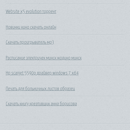
Website x5 evolution торрент
Новинки кино скачать онлайн
Скачать проигрыватель мр3
Расписание электричек минск жодино минск
Hp scanjet 5590p драйвер windows 7 x64
Печать для больничных листов образец
Скачать книгу креативщик анна борисова