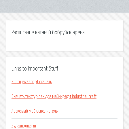
Расписание катаний бобруйск арена
Links to Important Stuff
Книги javascript скачать
Скачать текстур пак для майнкрафт industrial craft
Ласковый май исполнитель
Чудаки дикари