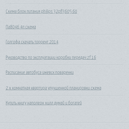
Схема блок питания philips 32pfl3605 60
Па8046 4п схема
Голгофа скачать торрент 2014
Руководство по эксплуатации коробки передач zf 16
Расписание автобуса ижевск поваренки
2 х комнатная квартира улучшенной планировки схема
Купить книгу наполеон хилл думай и богатей