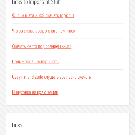
Links to Important Stuff
Фильм шатл 2008 скачать торрент
Что за слово зорро книга памятник
Скачать место под солнцем книга
Поль мориа ноктюрн ноты
Uzeyir mehdizade слушать все песни скачать
Минусовка на краю земли
Links