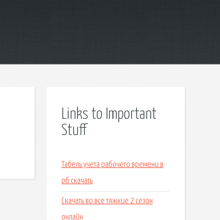
Links to Important
Stuff
Табель учета рабочего времени в
рб скачать
Скачать во все тяжкие 2 сезон
онлайн