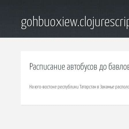
gohbuoxiew.clojurescr
Расписание автобусов до бавло
На юго-востоке республики Татарстан в Закамье распол