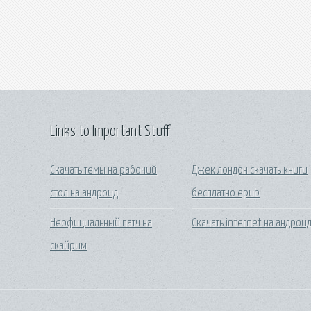
Links to Important Stuff
Скачать темы на рабочий
Джек лондон скачать книги
стол на андроид
бесплатно epub
Неофициальный патч на
Скачать internet на андрои
скайрим