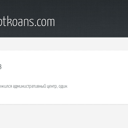
iptkoans.com
в
ожился административный центр, один.