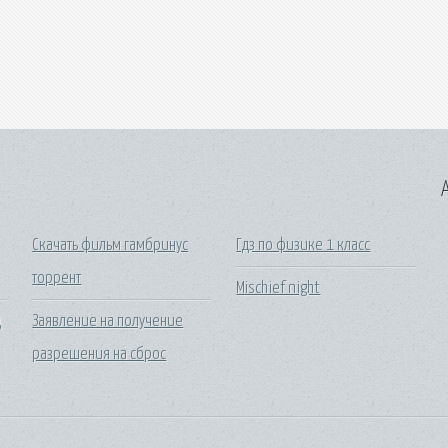
A
Скачать фильм гамбринус
Гдз по физике 1 класс
торрент
Mischief night
д
Заявление на получение
разрешения на сброс