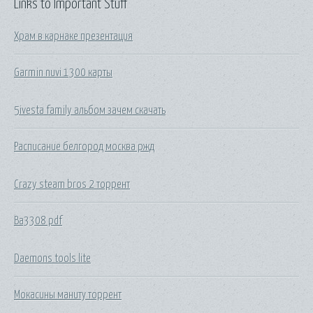
Links to Important Stuff
Храм в карнаке презентация
Garmin nuvi 1300 карты
5ivesta family альбом зачем скачать
Расписание белгород москва ржд
Crazy steam bros 2 торрент
Ba3308 pdf
Daemons tools lite
Мокасины маниту торрент