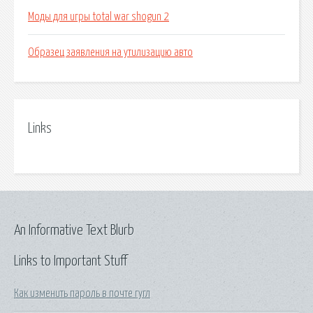
Моды для игры total war shogun 2
Образец заявления на утилизацию авто
Links
An Informative Text Blurb
Links to Important Stuff
Как изменить пароль в почте гугл