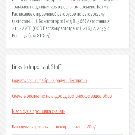
трамваев по данным gps в реальном времени. Бахмут -
Расписание отправлений автобусов по автовокзалу
(автостанции). Бокситогорск (код 81366) Автостанция:
21172 АТП (ООО Пассажиравтотранс ): 21632, 24352
Винницы (код 81365).
Links to Important Stuff
Скачать песню фабрика радуги бесплатно
Скачать бесплатно на андроид эротические видео обои
Nikon d70s прошивка скачать
Как сделать красивый фон в презентации 2007