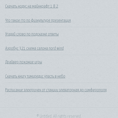
Скачать нодус на майнкрафт 1 8 2
Что такое гто по физкультуре презентация
Угадай слово по подсказке ответы
Аэробус 321 схема салона nord wind
Драйвер похожие игры
Скачать книгу тимиредис упасть в небо
Расписание электричек от станции элеваторная до симферополя
© Untitled. All rights reserved.