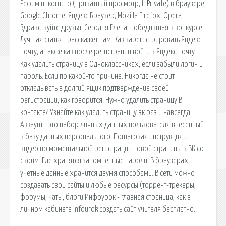
Режим инкогнито (приватный просмотр, InPrivate) в браузере
Google Chrome, Яндекс Браузер, Mozilla Firefox, Opera.
Здравствуйте друзья! Сегодня Елена, победившая в конкурсе
Лучшая статья , расскажет нам. Как зарегистрировать Яндекс
почту, а также как после регистрации войти в Яндекс почту
Как удалить страницу в Одноклассниках, если забыли логин и
пароль. Если по какой-то причине. Никогда не стоит
откладывать в долгий ящик подтверждение своей
регистрации, как говорится. Нужно удалить страницу В
контакте? Узнайте как удалить страницу вк раз и навсегда.
Аккаунт - это набор личных данных пользователя внесенный
в базу данных персонального. Пошаговая инструкция и
видео по моментальной регистрации новой страницы в ВК со
своим. Где хранятся запомненные пароли. В браузерах
учетные данные хранится двумя способами. В сети можно
создавать свои сайты и любые ресурсы (торрент-трекеры,
форумы, чаты, блоги Инфоурок - главная страница, как в
личном кабинете infourok создать сайт учителя бесплатно.