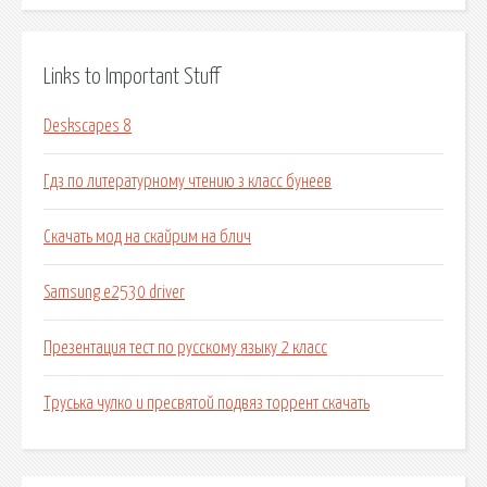
Links to Important Stuff
Deskscapes 8
Гдз по литературному чтению з класс бунеев
Скачать мод на скайрим на блич
Samsung e2530 driver
Презентация тест по русскому языку 2 класс
Труська чулко и пресвятой подвяз торрент скачать