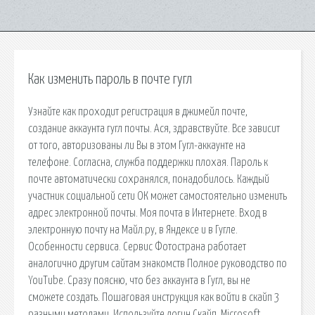
Как изменить пароль в почте гугл
Узнайте как проходит регистрация в джимейл почте,
создание аккаунта гугл почты. Ася, здравствуйте. Все зависит
от того, авторизованы ли Вы в этом Гугл-аккаунте на
телефоне. Согласна, служба поддержки плохая. Пароль к
почте автоматически сохранялся, понадобилось. Каждый
участник социальной сети ОК может самостоятельно изменить
адрес электронной почты. Моя почта в Интернете. Вход в
электронную почту на Майл.ру, в Яндексе и в Гугле.
Особенности сервиса. Сервис Фотострана работает
аналогично другим сайтам знакомств Полное руководство по
YouTube. Сразу поясню, что без аккаунта в Гугл, вы не
сможете создать. Пошаговая инструкция как войти в скайп 3
разными методами. Используйте логин Скайп, Microsoft.