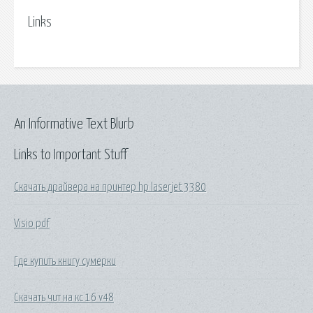
Links
An Informative Text Blurb
Links to Important Stuff
Скачать драйвера на принтер hp laserjet 3380
Visio pdf
Где купить книгу сумерки
Скачать чит на кс 16 v48