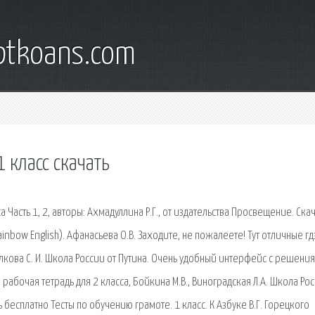
iptkoans.com
 класс скачать
 Часть 1, 2, авторы: Ахмадуллина Р.Г., от издательства Просвещение. Ска
ainbow English). Афанасьева О.В. Заходите, не пожалеете! Тут отличные гд
Волкова С. И. Школа России от Путина. Очень удобный интерфейс с решени
 рабочая тетрадь для 2 класса, Бойкина М.В., Виноградская Л.А. Школа Рос
бесплатно Тесты по обучению грамоте. 1 класс. К Азбуке В.Г. Горецкого