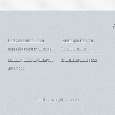
A
o
Мегафон заявление на
Скачать драйвер для
переоформление договора
браузерных игр
Скачать драйвера для радар
Офисные игры торрент
детектора
© Untitled. All rights reserved.