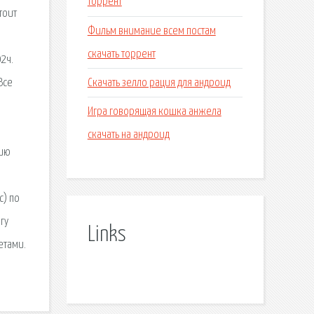
торрент
тоит
Фильм внимание всем постам
скачать торрент
2ч.
Скачать зелло рация для андроид
Все
Игра говорящая кошка анжела
скачать на андроид
нию
с) по
гу
Links
етами.