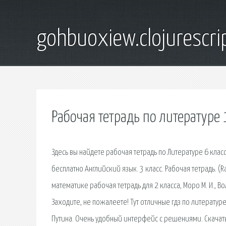
gohbuoxiew.clojurescr
Рабочая тетрадь по литературе 1
Здесь вы найдете рабочая тетрадь по Литературе 6 класса
бесплатно Английский язык. 3 класс. Рабочая тетрадь. (R
математике рабочая тетрадь для 2 класса, Моро М. И., 
Заходите, не пожалеете! Тут отличные гдз по литературе
Путина. Очень удобный интерфейс с решениями. Скачать 