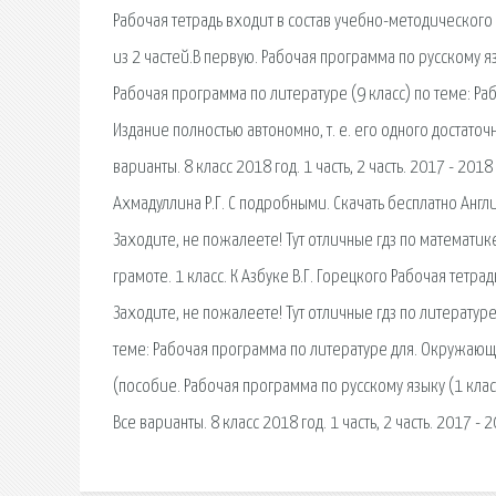
Рабочая тетрадь входит в состав учебно-методического
из 2 частей.В первую. Рабочая программа по русскому яз
Рабочая программа по литературе (9 класс) по теме: Раб
Издание полностью автономно, т. е. его одного достаточ
варианты. 8 класс 2018 год. 1 часть, 2 часть. 2017 - 201
Ахмадуллина Р.Г. С подробными. Скачать бесплатно Англий
Заходите, не пожалеете! Тут отличные гдз по математик
грамоте. 1 класс. К Азбуке В.Г. Горецкого Рабочая тетр
Заходите, не пожалеете! Тут отличные гдз по литературе
теме: Рабочая программа по литературе для. Окружающи
(пособие. Рабочая программа по русскому языку (1 клас
Все варианты. 8 класс 2018 год. 1 часть, 2 часть. 2017 -