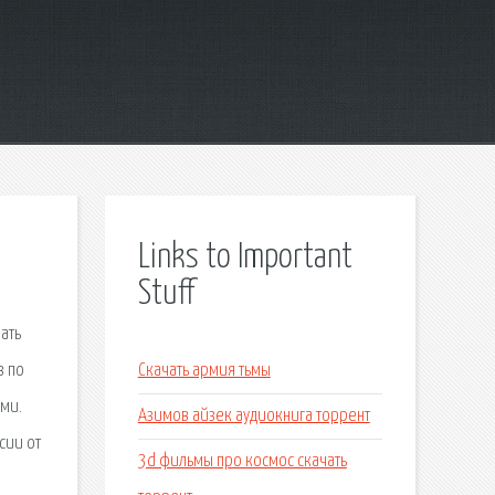
Links to Important
Stuff
чать
з по
Скачать армия тьмы
ями.
Азимов айзек аудиокнига торрент
сии от
3d фильмы про космос скачать