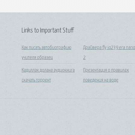
Links to Important Stuff
Как писать автобиографию
Драйвера fly iq239 era nan
учителя образец
2
Кадиллак долана аудиокнига
Презентация о правилах
скачать торрент
поведения на воде