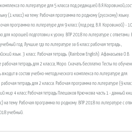
 комплекса по литературе для 5 класса под редакцией В.Я.Коровиной,сос
ыку (1 класс) на тему: Рабочая программа по родному (русскому) языку.
очая программа по литературе для 9 класс (под ред. В.Я. Коровиной) - 10
но для хорошей подготовки к уроку. ВПР 2018 по литературе с ответами. 
8 учебный год. Лучшие гдз по литературе за 6 класс рабочая тетрадь ,
ский язык. 3 класс. Рабочая тетрадь. (Rainbow English). Афанасьева О.В.
е рабочая тетрадь для 2 класса, Моро. Скачать бесплатно Тесты по обуче
адь входит в состав учебно-методического комплекса по литературе для.
 рабочая тетрадь для 2 класса. Рабочая программа по литературе (9 клас
й мир 4 класс Рабочая тетрадь Плешаков Крючкова часть 1 - данный кни
с) на тему: Рабочая программа по родному. ВПР 2018 по литературе с отв
 2018 учебный.