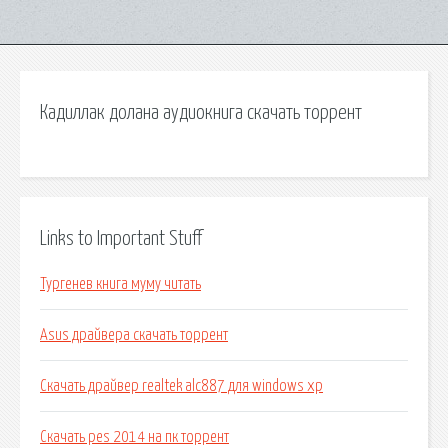
Кадиллак долана аудиокнига скачать торрент
Links to Important Stuff
Тургенев книга муму читать
Asus драйвера скачать торрент
Скачать драйвер realtek alc887 для windows xp
Скачать pes 2014 на пк торрент