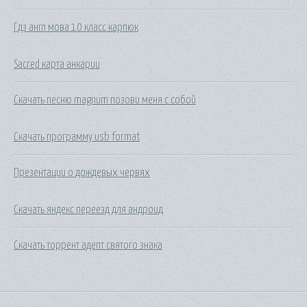
Гдз англ мова 10 класс карпюк
Sacred карта анкарии
Скачать песню magnum позови меня с собой
Скачать программу usb format
Презентации о дождевых червях
Скачать яндекс переезд для андроид
Скачать торрент адепт святого знака